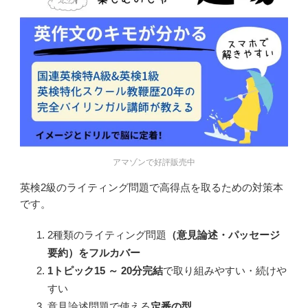
アマゾンで好評販売中
英検2級のライティング問題で高得点を取るための対策本
です。
2種類のライティング問題
（意見論述・パッセージ
要約）をフルカバー
1
トピック15
～ 20
分完結
で取り組みやすい・続けや
すい
意見論述問題で使える
定番の型