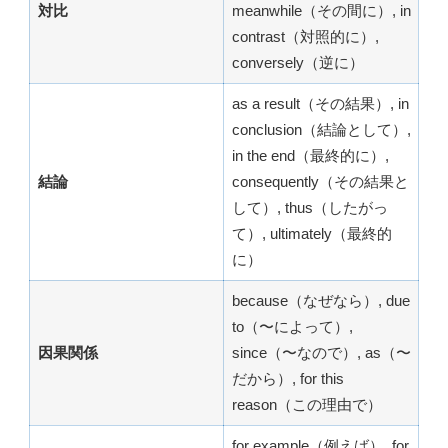
対比
meanwhile（その間に）, in
contrast（対照的に）,
conversely（逆に）
as a result（その結果）, in
conclusion（結論として）,
in the end（最終的に）,
結論
consequently（その結果と
して）, thus（したがっ
て）, ultimately（最終的
に）
because（なぜなら）, due
to（〜によって）,
因果関係
since（〜なので）, as（〜
だから）, for this
reason（この理由で）
for example（例えば）, for