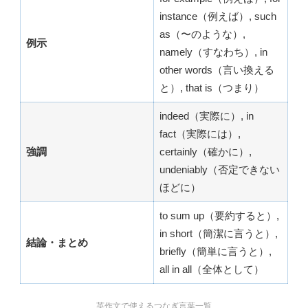
instance（例えば）, such
as（〜のような）,
例示
namely（すなわち）, in
other words（言い換える
と）, that is（つまり）
indeed（実際に）, in
fact（実際には）,
強調
certainly（確かに）,
undeniably（否定できない
ほどに）
to sum up（要約すると）,
in short（簡潔に言うと）,
結論・まとめ
briefly（簡単に言うと）,
all in all（全体として）
英作文で使えるつなぎ言葉一覧