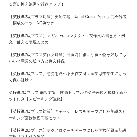
＆言い換え練習で得点アップ！
【英検準2級プラス対策】要約問題「Used Goods Apps」完全解説
｜構成のコツ・NG例つき
【英検準2級プラス】メガネ vs コンタクト：英作文の書き方・例
文・使える表現まとめ
【英検準2級プラス英作文対策】外食時に嫌いな食べ物を残しても
いい？意見の述べ方と例文解説
【英検準2級プラス】意見を述べる英作文例：留学は中学生にとっ
て良い経験？
英検準2級プラス 面接対策｜飲酒トラブルの英語表現と模擬問題セ
ット付き【スピーキング強化】
【英検準2級プラス対策】キャッシュレスをテーマにした英語スピ
ーキング面接練習問題セット
【英検準2級プラス】テクノロジーをテーマにした面接問題＆英語
表現リスト付き解説