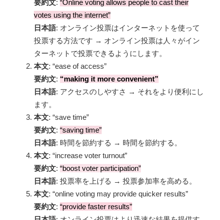
要約文
:
“Online voting allows people to cast their
votes using the internet”
日本語
: オンライン投票はインターネットを使って
投票する方法です → オンライン投票は人々がイン
ターネットで投票できるようにします。
本文
: “ease of access”
要約文
:
“making it more convenient”
日本語
: アクセスのしやすさ → それをより便利にし
ます。
本文
: “save time”
要約文
:
“saving time”
日本語
: 時間を節約する → 時間を節約する。
本文
: “increase voter turnout”
要約文
:
“boost voter participation”
日本語
: 投票率を上げる → 投票参加率を高める。
本文
: “online voting may provide quicker results”
要約文
:
“provide faster results”
日本語
: オンライン投票はより迅速な結果を提供す