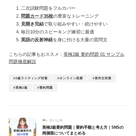
二次試験問題をフルカバー
問題カード35
枚
の豊富なトレーニング
見開き完結
で取り組みやすい・続けやすい
毎日10分のスピーキング練習に最適
英語の反射神経
を身に付ける大量の質問文
こちらの記事もおススメ：
英検2級 要約問題 01 サンプル
問題徹底解説
#2級ライティング対策
#オンライン投票
#英作文対策
#英検2級
#要約問題
前の記事
英検2級要約問題｜要約手順と考え方｜SNSの
両側面についてまとめる