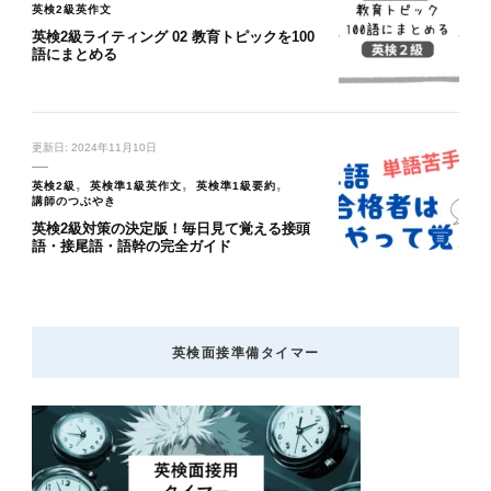
英検2級英作文
英検2級ライティング 02 教育トピックを100
語にまとめる
更新日:
2024年11月10日
英検2級
英検準1級英作文
英検準1級要約
講師のつぶやき
英検2級対策の決定版！毎日見て覚える接頭
語・接尾語・語幹の完全ガイド
英検面接準備タイマー