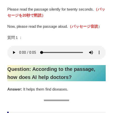
Please read the passage silently for twenty seconds.
（パッ
セージを20秒で黙読）
Now, please read the passage aloud.
（パッセージ音読
）
質問１：
Question: According to the passage,
how does AI help doctors?
Answer:
It helps them find diseases.