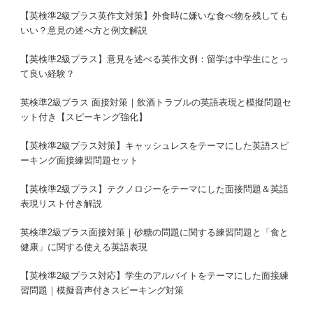
【英検準2級プラス英作文対策】外食時に嫌いな食べ物を残しても
いい？意見の述べ方と例文解説
【英検準2級プラス】意見を述べる英作文例：留学は中学生にとっ
て良い経験？
英検準2級プラス 面接対策｜飲酒トラブルの英語表現と模擬問題セ
ット付き【スピーキング強化】
【英検準2級プラス対策】キャッシュレスをテーマにした英語スピ
ーキング面接練習問題セット
【英検準2級プラス】テクノロジーをテーマにした面接問題＆英語
表現リスト付き解説
英検準2級プラス面接対策｜砂糖の問題に関する練習問題と「食と
健康」に関する使える英語表現
【英検準2級プラス対応】学生のアルバイトをテーマにした面接練
習問題｜模擬音声付きスピーキング対策