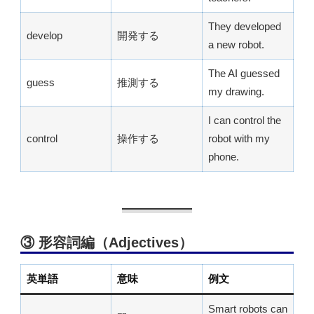
They developed
develop
開発する
a new robot.
The AI guessed
guess
推測する
my drawing.
I can control the
control
操作する
robot with my
phone.
③ 形容詞編（Adjectives）
英単語
意味
例文
Smart robots can