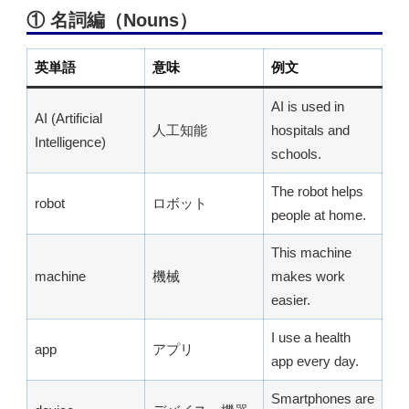
① 名詞編（Nouns）
英単語
意味
例文
AI is used in
AI (Artificial
人工知能
hospitals and
Intelligence)
schools.
The robot helps
robot
ロボット
people at home.
This machine
machine
機械
makes work
easier.
I use a health
app
アプリ
app every day.
Smartphones are