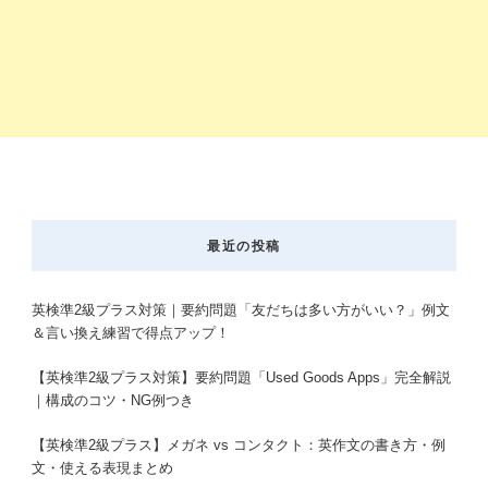
最近の投稿
英検準2級プラス対策｜要約問題「友だちは多い方がいい？」例文
＆言い換え練習で得点アップ！
【英検準2級プラス対策】要約問題「Used Goods Apps」完全解説
｜構成のコツ・NG例つき
【英検準2級プラス】メガネ vs コンタクト：英作文の書き方・例
文・使える表現まとめ