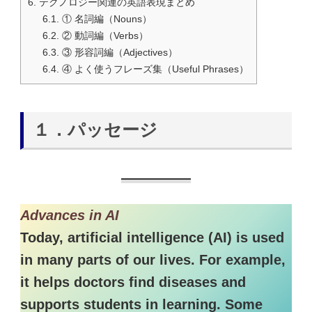
6.
テクノロジー関連の英語表現まとめ
6.1.
① 名詞編（Nouns）
6.2.
② 動詞編（Verbs）
6.3.
③ 形容詞編（Adjectives）
6.4.
④ よく使うフレーズ集（Useful Phrases）
１．パッセージ
Advances in AI
Today, artificial intelligence (AI) is used
in many parts of our lives. For example,
it helps doctors find diseases and
supports students in learning. Some