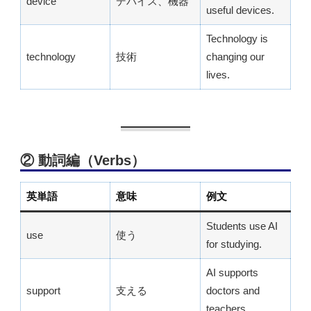
device
デバイス、機器
useful devices.
Technology is
technology
技術
changing our
lives.
② 動詞編（Verbs）
英単語
意味
例文
Students use AI
use
使う
for studying.
AI supports
support
支える
doctors and
teachers.