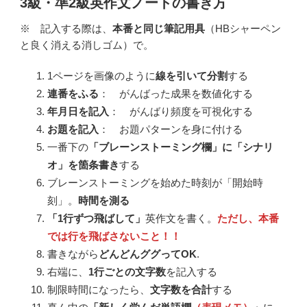
3級・準2級英作文ノートの書き方
※ 記入する際は、
本番と同じ筆記用具
（HBシャーペン
と良く消える消しゴム）で。
1ページを画像のように
線を引いて分割
する
連番をふる
： がんばった成果を数値化する
年月日を記入
： がんばり頻度を可視化する
お題を記入
： お題パターンを身に付ける
一番下の
「ブレーンストーミング欄」に「シナリ
オ」を箇条書き
する
ブレーンストーミングを始めた時刻が「開始時
刻」。
時間を測る
「1行ずつ飛ばして」
英作文を書く。
ただし、本番
では行を飛ばさないこと！！
書きながら
どんどんググってOK
.
右端に、
1行ごとの文字数
を記入する
制限時間になったら、
文字数を合計
する