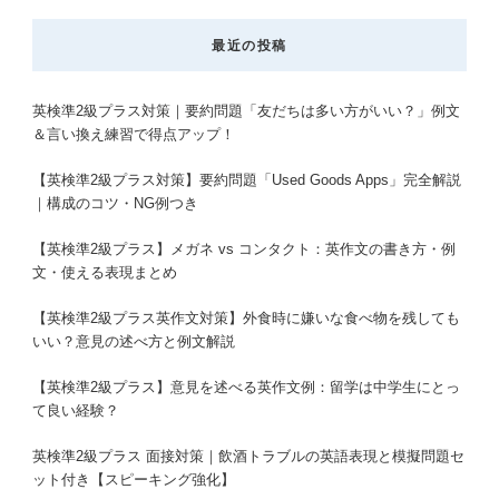
最近の投稿
英検準2級プラス対策｜要約問題「友だちは多い方がいい？」例文
＆言い換え練習で得点アップ！
【英検準2級プラス対策】要約問題「Used Goods Apps」完全解説
｜構成のコツ・NG例つき
【英検準2級プラス】メガネ vs コンタクト：英作文の書き方・例
文・使える表現まとめ
【英検準2級プラス英作文対策】外食時に嫌いな食べ物を残しても
いい？意見の述べ方と例文解説
【英検準2級プラス】意見を述べる英作文例：留学は中学生にとっ
て良い経験？
英検準2級プラス 面接対策｜飲酒トラブルの英語表現と模擬問題セ
ット付き【スピーキング強化】