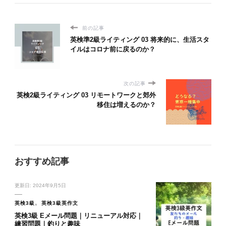
前の記事
英検準2級ライティング 03 将来的に、生活スタ
イルはコロナ前に戻るのか？
次の記事
英検2級ライティング 03 リモートワークと郊外
移住は増えるのか？
おすすめ記事
更新日:
2024年9月5日
英検3級
英検3級英作文
英検3級 Eメール問題｜リニューアル対応｜
練習問題｜釣りと趣味