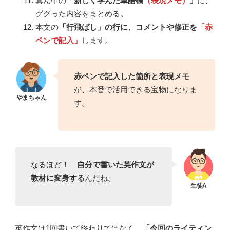
真ん中の
「新しく学んだ単語欄
（表現メモ）
」
に、
ググった内容をまとめる。
本文の
「行飛ばし」の行に、コメントや修正を
「赤
ペンで記入」
します。
赤ペンで記入した箇所と表現メモ
が、本番で活用できる宝物になりま
す。
なるほど！
自分で書いた英作文が
教材に変身する
んだね。
英作文は1回書いて終わりではなく、
「今回のライティン