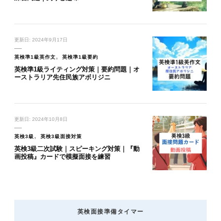
更新日:
2024年9月17日
英検準1級英作文
英検準1級要約
英検準1級ライティング対策｜要約問題｜オ
ーストラリア先住民族アボリジニ
更新日:
2024年10月8日
英検3級
英検3級面接対策
英検3級二次試験｜スピーキング対策｜『動
画投稿』カードで模擬面接を練習
英検面接準備タイマー