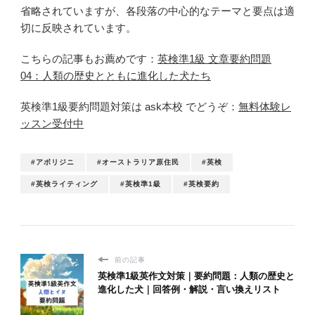
省略されていますが、各段落の中心的なテーマと要点は適
切に反映されています。
こちらの記事もお薦めです：
英検準1級 文章要約問題
04：人類の歴史とともに進化した犬たち
英検準1級要約問題対策は ask本校 でどうぞ：
無料体験レ
ッスン受付中
#アボリジニ
#オーストラリア原住民
#英検
#英検ライティング
#英検準1級
#英検要約
前の記事
英検準1級英作文対策｜要約問題：人類の歴史と
進化した犬｜回答例・解説・言い換えリスト