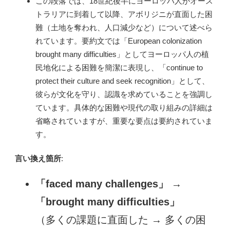
この段落では、18世紀後半にヨーロッパ人がオース
トラリアに到着して以降、アボリジニが直面した困
難（土地を奪われ、人口減少など）について述べら
れています。要約文では「European colonization
brought many difficulties」としてヨーロッパ人の植
民地化による困難を簡潔に表現し、「continue to
protect their culture and seek recognition」として、
彼らが文化を守り、認識を求めていることを強調し
ています。具体的な困難や現代の取り組みの詳細は
省略されていますが、重要な要点は要約されていま
す。
言い換え箇所
:
「faced many challenges」
→
「brought many difficulties」
（多くの課題に直面した → 多くの困