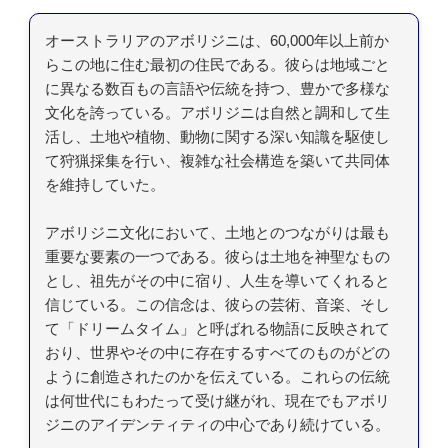
オーストラリアのアボリジニは、60,000年以上前か
らこの地に住む最初の住民である。彼らは地域ごと
に異なる数百もの言語や伝統を持つ、豊かで多様な
文化を誇っている。アボリジニは自然と調和して生
活し、土地や植物、動物に関する深い知識を駆使し
て狩猟採集を行い、複雑な社会構造を築いて共同体
を維持していた。
アボリジニ文化において、土地とのつながりは最も
重要な要素の一つである。彼らは土地を神聖なもの
とし、祖先がその中に宿り、人生を導いてくれると
信じている。この信念は、彼らの芸術、音楽、そし
て「ドリームタイム」と呼ばれる物語に反映されて
おり、世界やその中に存在するすべてのものがどの
ように創造されたのかを伝えている。これらの伝統
は何世代にもわたって受け継がれ、現在でもアボリ
ジニのアイデンティティの中心であり続けている。