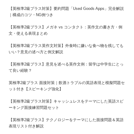
【英検準2級プラス対策】要約問題「Used Goods Apps」完全解説
｜構成のコツ・NG例つき
【英検準2級プラス】メガネ vs コンタクト：英作文の書き方・例
文・使える表現まとめ
【英検準2級プラス英作文対策】外食時に嫌いな食べ物を残しても
いい？意見の述べ方と例文解説
【英検準2級プラス】意見を述べる英作文例：留学は中学生にとっ
て良い経験？
英検準2級プラス 面接対策｜飲酒トラブルの英語表現と模擬問題セ
ット付き【スピーキング強化】
【英検準2級プラス対策】キャッシュレスをテーマにした英語スピ
ーキング面接練習問題セット
【英検準2級プラス】テクノロジーをテーマにした面接問題＆英語
表現リスト付き解説