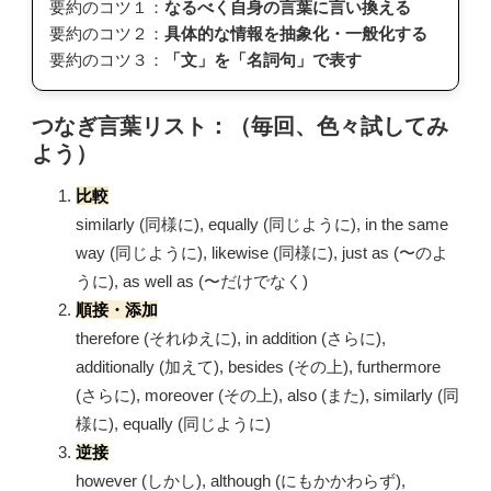
要約のコツ１：
なるべく自身の言葉に言い換える
要約のコツ２：
具体的な情報を抽象化・一般化する
要約のコツ３：
「文」を「名詞句」で表す
つなぎ言葉リスト：（毎回、色々試してみ
よう）
比較
similarly (同様に), equally (同じように), in the same
way (同じように), likewise (同様に), just as (〜のよ
うに), as well as (〜だけでなく)
順接・添加
therefore (それゆえに), in addition (さらに),
additionally (加えて), besides (その上), furthermore
(さらに), moreover (その上), also (また), similarly (同
様に), equally (同じように)
逆接
however (しかし), although (にもかかわらず),