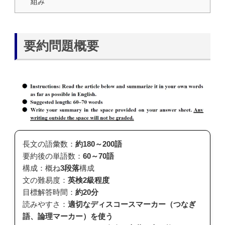
組み
要約問題概要
長文の語彙数：
約180～200語
要約後の単語数：
60～70語
構成：概ね
3段落
構成
文の難易度：
英検2級程度
目標解答時間：
約20分
読みやすさ：
適切なディスコースマーカー（つなぎ
語、論理マーカー）を使う