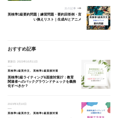
次の記事
英検準1級要約問題｜練習問題・要約回答例・言
い換えリスト｜生成AIとアニメ
おすすめ記事
更新日:
2023年10月11日
英検準1級英作文
英検準1級面接対策
英検準1級ライティング&面接対策27：教育
関連者へのバックグラウンドチェックを義務
化すべきか？
2023年3月10日
英検準1級英作文
英検準1級面接対策