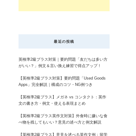
最近の投稿
英検準2級プラス対策｜要約問題「友だちは多い方
がいい？」例文＆言い換え練習で得点アップ！
【英検準2級プラス対策】要約問題「Used Goods
Apps」完全解説｜構成のコツ・NG例つき
【英検準2級プラス】メガネ vs コンタクト：英作
文の書き方・例文・使える表現まとめ
【英検準2級プラス英作文対策】外食時に嫌いな食
べ物を残してもいい？意見の述べ方と例文解説
【英検準2級プラス】意見を述べる英作文例：留学