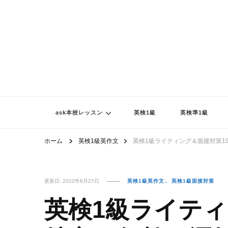
ask本校レッスン
英検1級
英検準1級
ホーム
英検1級英作文
英検1級ライティング＆面接対策19
更新日:
2022年6月27日
英検1級英作文
英検1級面接対策
英検1級ライティ