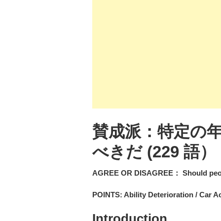
賛成派：特定の
べきだ (229 語）
AGREE OR DISAGREE： Should people g
POINTS: Ability Deterioration / Car A
Introduction