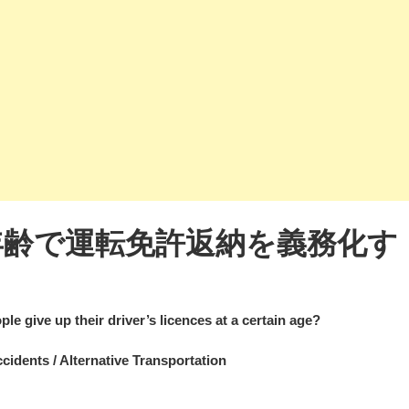
年齢で運転免許返納を義務化す
ive up their driver’s licences at a certain age?
ccidents / Alternative Transportation