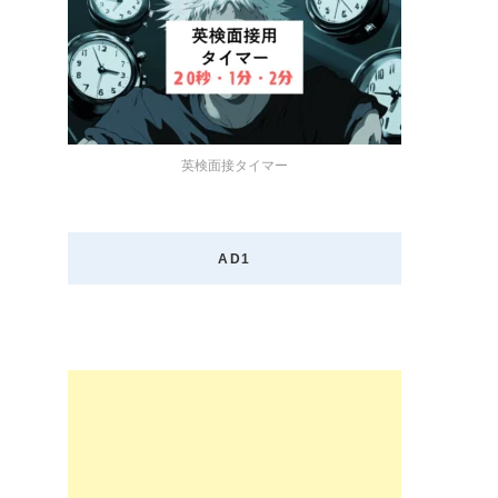
英検面接タイマー
AD1