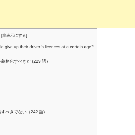
[
非表示にする
]
ve up their driver’s licences at a certain age?
務化すべきだ (229 語）
べきでない（242 語)