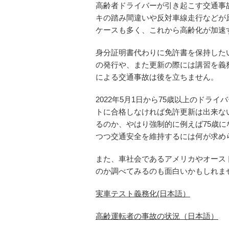
高齢者ドライバーが引き起こす交通事
キの踏み間違いや反対車線走行などが
ケースも多く、これから高齢化が加速
身分証明書代わりに免許書を保持した
の発行や、また更新の際には講習を義
による交通事故は後を立ちません。
2022年5月1日から75歳以上のド
トに合格しなければ免許更新は出来な
るのか、やはり強制的に例えば75歳
つつ交通安全を維持するには何が求め
また、車社会であるアメリカやオース
のか調べてみるのも面白いかもしれま
実車テスト義務化(日本語）
高齢運転者の事故の状況（日本語）