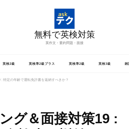
無料で英検対策
英作文・要約問題・面接
英検2級
英検準2級プラス
英検準2級
英検3級
雑
 : 特定の年齢で運転免許書を返納すべきか？
ング＆面接対策19 :