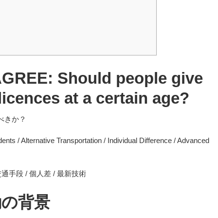
REE: Should people give
 licences at a certain age?
べきか？
ents / Alternative Transportation / Individual Difference / Advanced
通手段 / 個人差 / 最新技術
励の背景