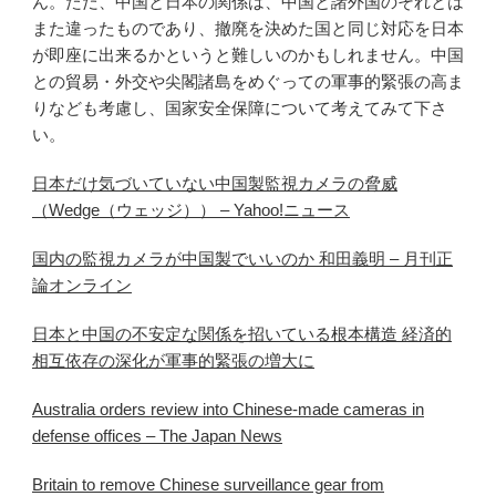
ん。ただ、中国と日本の関係は、中国と諸外国のそれとは
また違ったものであり、撤廃を決めた国と同じ対応を日本
が即座に出来るかというと難しいのかもしれません。中国
との貿易・外交や尖閣諸島をめぐっての軍事的緊張の高ま
りなども考慮し、国家安全保障について考えてみて下さ
い。
日本だけ気づいていない中国製監視カメラの脅威
（Wedge（ウェッジ）） – Yahoo!ニュース
国内の監視カメラが中国製でいいのか 和田義明 – 月刊正
論オンライン
日本と中国の不安定な関係を招いている根本構造 経済的
相互依存の深化が軍事的緊張の増大に
Australia orders review into Chinese-made cameras in
defense offices – The Japan News
Britain to remove Chinese surveillance gear from