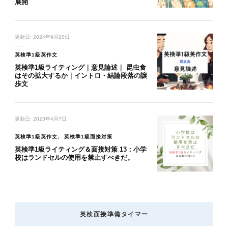
展開
更新日:
2024年9月20日
英検準1級英作文
英検準1級ライティング｜意見論述｜ 昆虫食
はその拡大するか｜イントロ・結論段落の譲
歩文
更新日:
2023年4月7日
英検準1級英作文
英検準1級面接対策
英検準1級ライティング＆面接対策 13：小学
校はランドセルの使用を禁止すべきだ。
英検面接準備タイマー