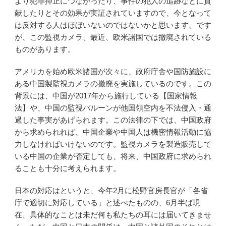
より犯罪抑止につながったり、事件の犯人の追跡などに貢
献したりとその効果が実証されていますので、今となって
は反対する人はほぼいないのではないかと思います。です
が、この監視カメラ、最近、欧米諸国では撤廃されている
ものがあります。
アメリカを始め欧米諸国が次々に、政府庁舎や国防施設に
ある中国製監視カメラの撤廃を実施しているのです。この
背景には、中国が2017年から施行している【国家情報
法】や、中国の監視バルーンが他国領空内を不法侵入・通
過した事実があげられます。この法律の下では、中国政府
から求められれば、中国企業や中国人は機密情報活動に協
力しなければいけないのです。監視カメラを製造販売して
いる中国の企業が否定しても、将来、中国政府に求められ
ることも十分に考えられます。
日本の対応はというと、今年2月に松野官房長官が「各省
庁で適切に対応している」と述べたものの、6月半ば現
在、具体的なことは未だ何も私たちの耳には届いてきませ