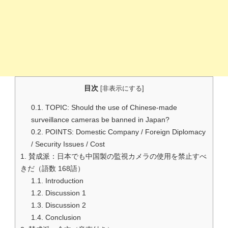
目次
[
非表示にする
]
0.1.
TOPIC: Should the use of Chinese-made
surveillance cameras be banned in Japan?
0.2.
POINTS: Domestic Company / Foreign Diplomacy
/ Security Issues / Cost
1.
賛成派：日本でも中国製の監視カメラの使用を禁止すべ
きだ（語数 168語）
1.1.
Introduction
1.2.
Discussion 1
1.3.
Discussion 2
1.4.
Conclusion