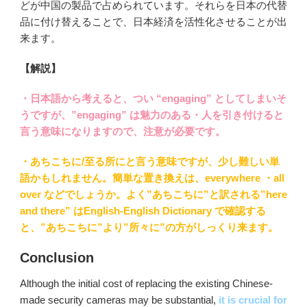
どが中国の製品で占められています。それらを日本の代替
品に付け替えることで、日本経済を活性化させることが出
来ます。
【解説】
・日本語から考えると、つい “engaging” としてしまいそ
うですが、”engaging” は魅力のある・人を引き付けると
言う意味になりますので、注意が必要です。
・あちこちに/至る所にと言う意味ですが、少し難しい単
語かもしれません。簡単な置き換えは、everywhere ・all
over などでしょうか。よく”あちこちに”と訳される”here
and there” はEnglish-English Dictionary で確認する
と、”あちこちに”より”所々に”の方がしっくり来ます。
Conclusion
Although the initial cost of replacing the existing Chinese-
made security cameras may be substantial,
it is crucial for