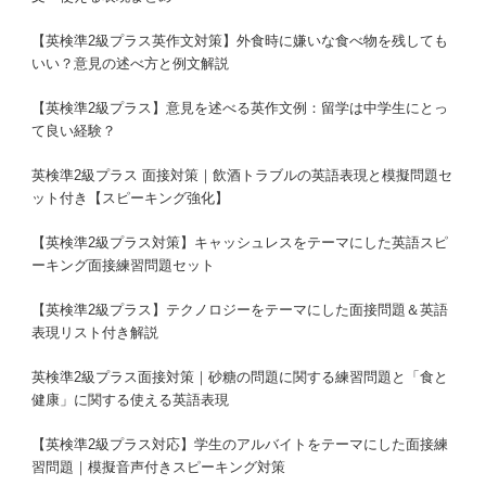
【英検準2級プラス英作文対策】外食時に嫌いな食べ物を残しても
いい？意見の述べ方と例文解説
【英検準2級プラス】意見を述べる英作文例：留学は中学生にとっ
て良い経験？
英検準2級プラス 面接対策｜飲酒トラブルの英語表現と模擬問題セ
ット付き【スピーキング強化】
【英検準2級プラス対策】キャッシュレスをテーマにした英語スピ
ーキング面接練習問題セット
【英検準2級プラス】テクノロジーをテーマにした面接問題＆英語
表現リスト付き解説
英検準2級プラス面接対策｜砂糖の問題に関する練習問題と「食と
健康」に関する使える英語表現
【英検準2級プラス対応】学生のアルバイトをテーマにした面接練
習問題｜模擬音声付きスピーキング対策