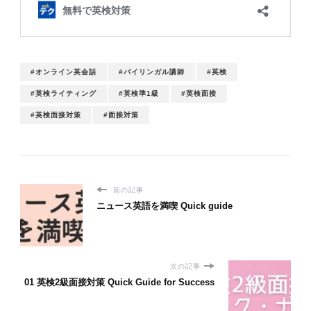
#オンライン英会話
#バイリンガル講師
#英検
#英検ライティング
#英検準1級
#英検面接
#英検面接対策
#面接対策
前の記事
ニュース英語を満喫 Quick guide
次の記事
01 英検2級面接対策 Quick Guide for Success