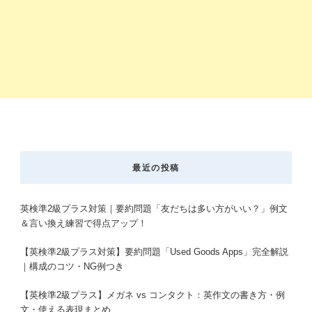
最近の投稿
英検準2級プラス対策｜要約問題「友だちは多い方がいい？」例文
＆言い換え練習で得点アップ！
【英検準2級プラス対策】要約問題「Used Goods Apps」完全解説
｜構成のコツ・NG例つき
【英検準2級プラス】メガネ vs コンタクト：英作文の書き方・例
文・使える表現まとめ