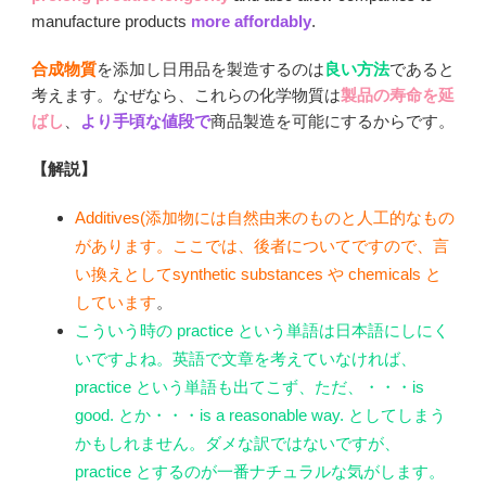
manufacture products
more affordably
.
合成物質
を添加し日用品を製造するのは
良い方法
であると
考えます。なぜなら、これらの化学物質は
製品の寿命を延
ばし
、
より手頃な値段で
商品製造を可能にするからです。
【解説】
Additives(添加物には自然由来のものと人工的なもの
があります。ここでは、後者についてですので、言
い換えとしてsynthetic substances や chemicals と
しています
。
こういう時の practice という単語は日本語にしにく
いですよね。英語で文章を考えていなければ、
practice という単語も出てこず、ただ、・・・is
good. とか・・・is a reasonable way. としてしまう
かもしれません。ダメな訳ではないですが、
practice とするのが一番ナチュラルな気がします。