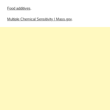
Food additives
.
Multiple Chemical Sensitivity | Mass.gov
.