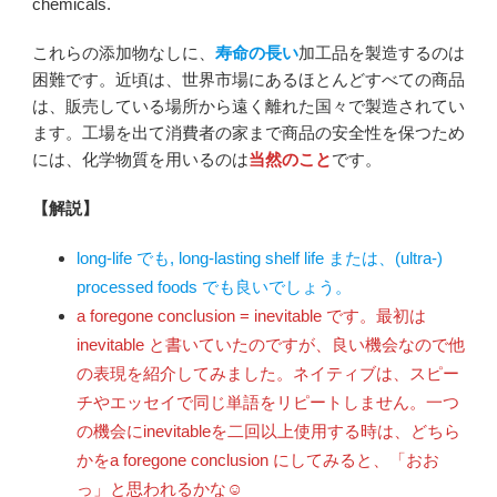
chemicals.
これらの添加物なしに、
寿命の長い
加工品を製造するのは
困難です。近頃は、世界市場にあるほとんどすべての商品
は、販売している場所から遠く離れた国々で製造されてい
ます。工場を出て消費者の家まで商品の安全性を保つため
には、化学物質を用いるのは
当然のこと
です。
【解説】
long-life でも, long-lasting shelf life または、(ultra-)
processed foods でも良いでしょう。
a foregone conclusion = inevitable です。最初は
inevitable と書いていたのですが、良い機会なので他
の表現を紹介してみました。ネイティブは、スピー
チやエッセイで同じ単語をリピートしません。一つ
の機会にinevitableを二回以上使用する時は、どちら
かをa foregone conclusion にしてみると、「おお
っ」と思われるかな☺