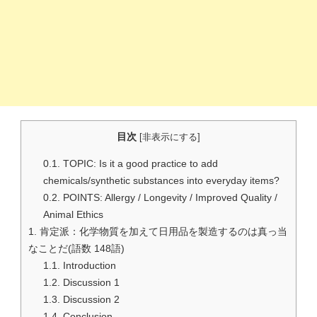
目次
[
非表示にする
]
0.1.
TOPIC: Is it a good practice to add
chemicals/synthetic substances into everyday items?
0.2.
POINTS: Allergy / Longevity / Improved Quality /
Animal Ethics
1.
肯定派：化学物質を加えて日用品を製造するのは真っ当
なことだ(語数 148語)
1.1.
Introduction
1.2.
Discussion 1
1.3.
Discussion 2
1.4.
Conclusion