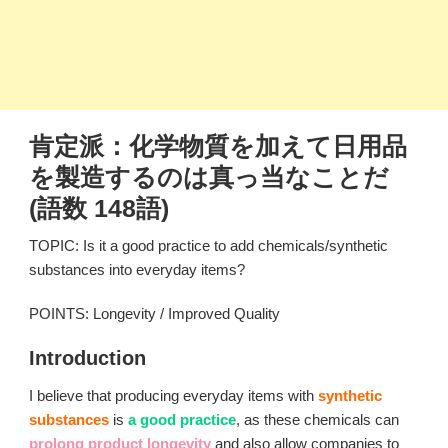
肯定派：化学物質を加えて日用品
を製造するのは真っ当なことだ
(語数 148語)
TOPIC: Is it a good practice to add chemicals/synthetic
substances into everyday items?
POINTS: Longevity / Improved Quality
Introduction
I believe that producing everyday items with
synthetic
substances
is
a good practice
, as these chemicals can
prolong product longevity
and also allow companies to