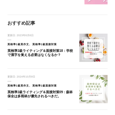
おすすめ記事
更新日:
2023年6月6日
英検準1級英作文
英検準1級面接対策
英検準1級ライティング＆面接対策18：学校
で漢字を覚える必要はなくなるか？
更新日:
2024年10月9日
英検準1級英作文
英検準1級面接対策
英検準1級ライティング＆面接対策09 : 森林
保全は多雨林が優先されるべきだ。