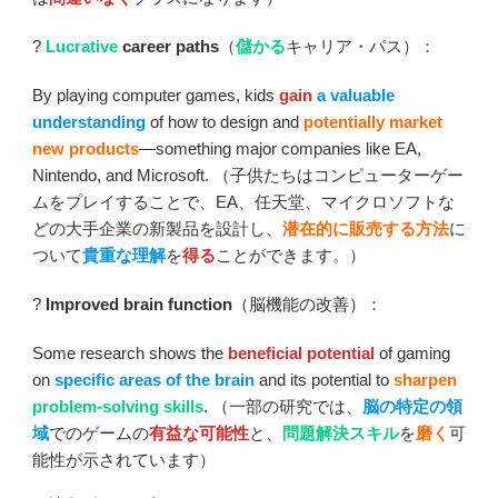
?
Lucrative
career paths
（
儲かる
キャリア・パス）：
By playing computer games, kids
gain
a valuable
understanding
of how to design and
potentially market
new products
—something major companies like EA,
Nintendo, and Microsoft. （子供たちはコンピューターゲー
ムをプレイすることで、EA、任天堂、マイクロソフトな
どの大手企業の新製品を設計し、
潜在的に販売する方法
に
ついて
貴重な理解
を
得る
ことができます。）
?
Improved brain function
（脳機能の改善）：
Some research shows the
beneficial potential
of gaming
on
specific areas of the brain
and its potential to
sharpen
problem-solving skills
. （一部の研究では、
脳の特定の領
域
でのゲームの
有益な可能性
と、
問題解決スキル
を
磨く
可
能性が示されています）