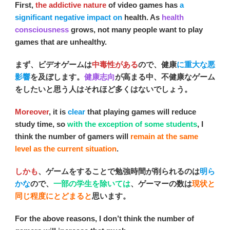
First,
the addictive nature
of video games has
a
significant negative impact on
health. As
health
consciousness
grows, not many people want to play
games that are unhealthy.
まず、ビデオゲームは
中毒性がある
ので、健康
に重大な悪
影響
を及ぼします。
健康志向
が高まる中、不健康なゲーム
をしたいと思う人はそれほど多くはないでしょう。
Moreover
, it is
clear
that playing games will reduce
study time, so
with the exception of some students
, I
think the number of gamers will
remain at the same
level as the current situation
.
しかも
、ゲームをすることで勉強時間が削られるのは
明ら
かな
ので、
一部の学生を除いては
、ゲーマーの数は
現状と
同じ程度にとどまると
思います。
For the above reasons, I don’t think the number of