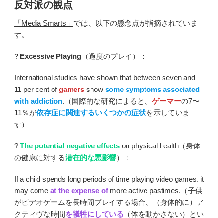
反対派の観点
「Media Smarts」
では、以下の懸念点が指摘されていま
す。
?
Excessive Playing
（過度のプレイ）：
International studies have shown that between seven and
11 per cent of
gamers
show
some symptoms associated
with addiction
.（国際的な研究によると、
ゲーマー
の7〜
11％が
依存症に関連するいくつかの症状
を示していま
す）
?
The potential negative effects
on physical health（身体
の健康に対する
潜在的な悪影響
）：
If a child spends long periods of time playing video games, it
may come
at the expense of
more active pastimes.（子供
がビデオゲームを長時間プレイする場合、（身体的に）ア
クティヴな時間
を犠牲にしている
（体を動かさない）とい