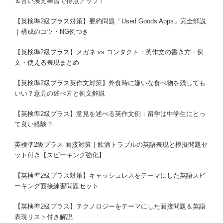
＆言い換え練習で得点アップ！
【英検準2級プラス対策】要約問題「Used Goods Apps」完全解説
｜構成のコツ・NG例つき
【英検準2級プラス】メガネ vs コンタクト：英作文の書き方・例
文・使える表現まとめ
【英検準2級プラス英作文対策】外食時に嫌いな食べ物を残しても
いい？意見の述べ方と例文解説
【英検準2級プラス】意見を述べる英作文例：留学は中学生にとっ
て良い経験？
英検準2級プラス 面接対策｜飲酒トラブルの英語表現と模擬問題セ
ット付き【スピーキング強化】
【英検準2級プラス対策】キャッシュレスをテーマにした英語スピ
ーキング面接練習問題セット
【英検準2級プラス】テクノロジーをテーマにした面接問題＆英語
表現リスト付き解説