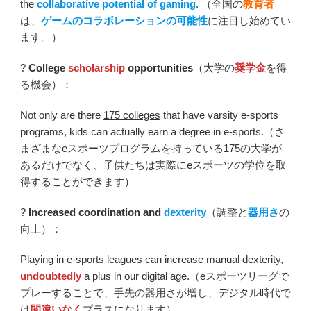
the
collaborative potential of gaming
. （全国の
教育者
は、
ゲームのコラボレーションの可能性
に注目し始めてい
ます。）
?
College
scholarship
opportunities
（大学の
奨学金
を得
る機会）：
Not only are there
175 colleges
that have varsity e-sports
programs, kids can actually earn a degree in e-sports.（さ
まざまなeスポーツプログラムを持っている175の大学が
あるだけでなく、子供たちは実際にeスポーツの学位を取
得することができます）
?
Increased coordination and
dexterity
（調整と
器用さ
の
向上）：
Playing in e-sports leagues can increase manual dexterity,
undoubtedly
a plus in our digital age.（eスポーツリーグで
プレーすることで、手先の器用さが増し、デジタル時代で
は
間違いなく
プラスになります）