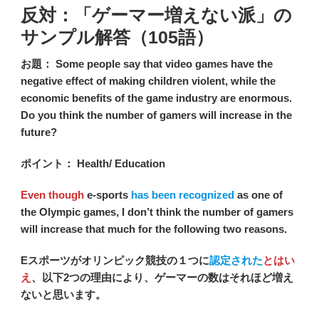
反対：「ゲーマー増えない派」の
サンプル解答（105語）
お題： Some people say that video games have the
negative effect of making children violent, while the
economic benefits of the game industry are enormous.
Do you think the number of gamers will increase in the
future?
ポイント： Health/ Education
Even though
e-sports
has been recognized
as one of
the Olympic games, I don’t think the number of gamers
will increase that much for the following two reasons.
Eスポーツがオリンピック競技の１つに
認定された
とはい
え
、以下2つの理由により、ゲーマーの数はそれほど増え
ないと思います。