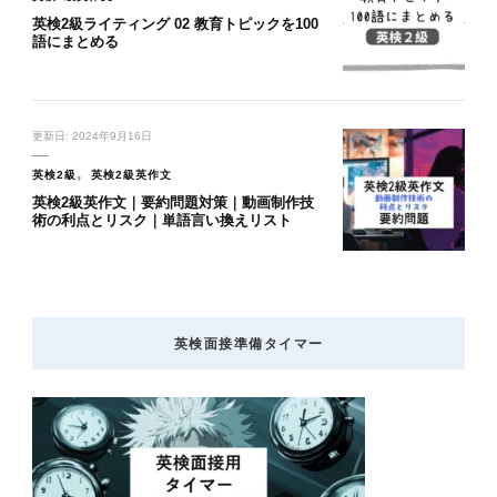
英検2級ライティング 02 教育トピックを100
語にまとめる
更新日:
2024年9月16日
英検2級
英検2級英作文
英検2級英作文｜要約問題対策｜動画制作技
術の利点とリスク｜単語言い換えリスト
英検面接準備タイマー