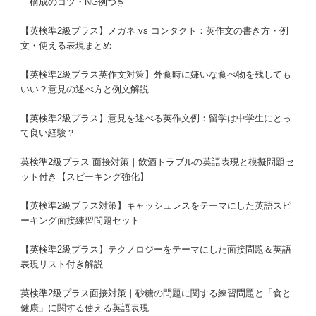
｜構成のコツ・NG例つき
【英検準2級プラス】メガネ vs コンタクト：英作文の書き方・例
文・使える表現まとめ
【英検準2級プラス英作文対策】外食時に嫌いな食べ物を残しても
いい？意見の述べ方と例文解説
【英検準2級プラス】意見を述べる英作文例：留学は中学生にとっ
て良い経験？
英検準2級プラス 面接対策｜飲酒トラブルの英語表現と模擬問題セ
ット付き【スピーキング強化】
【英検準2級プラス対策】キャッシュレスをテーマにした英語スピ
ーキング面接練習問題セット
【英検準2級プラス】テクノロジーをテーマにした面接問題＆英語
表現リスト付き解説
英検準2級プラス面接対策｜砂糖の問題に関する練習問題と「食と
健康」に関する使える英語表現