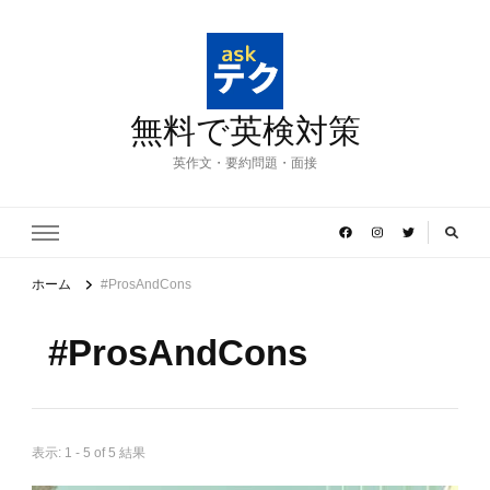
無料で英検対策
英作文・要約問題・面接
ホーム
#ProsAndCons
#ProsAndCons
表示: 1 - 5 of 5 結果