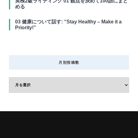
英検2級ライティング 01 観点を決めて100語にまと
める
03 健康について話す: “Stay Healthy – Make it a
Priority!”
月別投稿数
月
別
投
稿
数