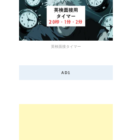
英検面接タイマー
AD1