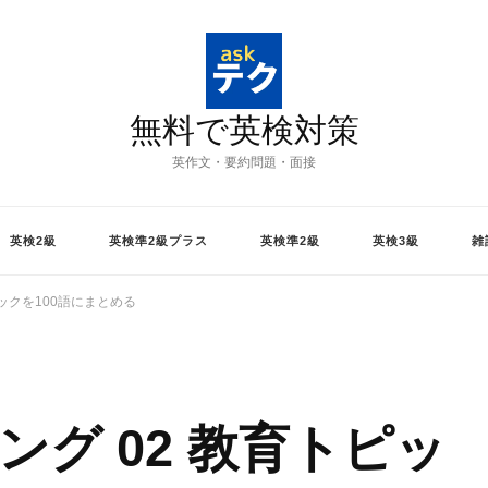
無料で英検対策
英作文・要約問題・面接
英検2級
英検準2級プラス
英検準2級
英検3級
雑
ピックを100語にまとめる
ング 02 教育トピッ