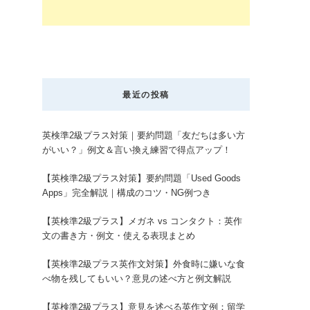
最近の投稿
英検準2級プラス対策｜要約問題「友だちは多い方
がいい？」例文＆言い換え練習で得点アップ！
【英検準2級プラス対策】要約問題「Used Goods
Apps」完全解説｜構成のコツ・NG例つき
【英検準2級プラス】メガネ vs コンタクト：英作
文の書き方・例文・使える表現まとめ
【英検準2級プラス英作文対策】外食時に嫌いな食
べ物を残してもいい？意見の述べ方と例文解説
【英検準2級プラス】意見を述べる英作文例：留学