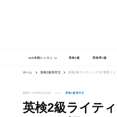
ask本校レッスン
英検1級
英検準1級
ホーム
英検2級英作文
英検2級ライティング 02 教育ト
更新日:
2024年8月12日
英検2級英作文
英検2級ライティ