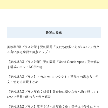
最近の投稿
英検準2級プラス対策｜要約問題「友だちは多い方がいい？」例文
＆言い換え練習で得点アップ！
【英検準2級プラス対策】要約問題「Used Goods Apps」完全解説
｜構成のコツ・NG例つき
【英検準2級プラス】メガネ vs コンタクト：英作文の書き方・例
文・使える表現まとめ
【英検準2級プラス英作文対策】外食時に嫌いな食べ物を残しても
いい？意見の述べ方と例文解説
【英検準2級プラス】意見を述べる英作文例：留学は中学生にとっ