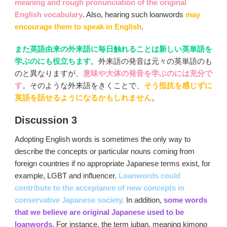
meaning and rough pronunciation of the original
English vocabulary
. Also, hearing such loanwords
may
encourage them to speak in English
.
また英語由来の外来語に毎日触れることは新しい英単語を
学ぶのにも役立ちます
。外来語の発音は元々の英単語のも
のと異なりますが、
意味や大体の発音を学ぶのには充分で
す
。そのような外来語をきくことで、
そう抵抗を感じずに
英語を話せるようになるかもしれません
。
Discussion 3
Adopting English words is sometimes the only way to
describe the concepts or particular nouns coming from
foreign countries if no appropriate Japanese terms exist, for
example, LGBT and influencer.
Loanwords could
contribute to the acceptance of new concepts in
conservative Japanese society.
In addition,
some words
that we believe are original Japanese used to be
loanwords
. For instance, the term juban, meaning kimono