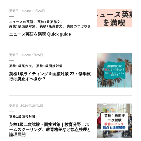
更新日:
2023年11月24日
ニュースの英語
英検1級英作文
英検1級面接対策
英検2級英作文
講師のつぶやき
ニュース英語を満喫 Quick guide
更新日:
2022年7月25日
英検1級英作文
英検1級面接対策
英検1級ライティング＆面接対策 23：修学旅
行は廃止すべきか？
更新日:
2024年10月1日
英検1級面接対策
英検1級二次試験・面接対策｜教育分野：ホ
ームスクーリング、教育格差など観点整理と
論理展開