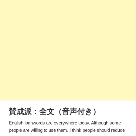
賛成派：全文（音声付き）
English loanwords are everywhere today. Although some
people are willing to use them, I think people should reduce