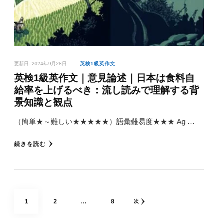
更新日:
2024年9月28日
英検1級英作文
英検1級英作文｜意見論述｜日本は食料自
給率を上げるべき：流し読みで理解する背
景知識と観点
（簡単★～難しい★★★★★）語彙難易度★★★ Ag …
続きを読む
投
固
固
固
1
2
…
8
次
稿