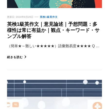
更新日:
2024年9月28日
英検1級英作文
英検1級英作文｜意見論述｜予想問題：多
様性は常に有益か｜観点・キーワード・サ
ンプル解答
（簡単★～難しい★★★★★）語彙難易度★★★★ Q …
続きを読む