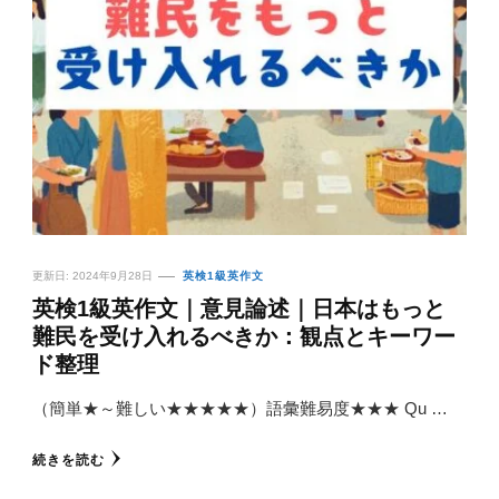
更新日:
2024年9月28日
英検1級英作文
英検1級英作文｜意見論述｜日本はもっと
難民を受け入れるべきか：観点とキーワー
ド整理
（簡単★～難しい★★★★★）語彙難易度★★★ Qu …
続きを読む