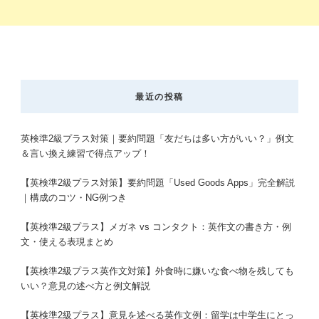
最近の投稿
英検準2級プラス対策｜要約問題「友だちは多い方がいい？」例文
＆言い換え練習で得点アップ！
【英検準2級プラス対策】要約問題「Used Goods Apps」完全解説
｜構成のコツ・NG例つき
【英検準2級プラス】メガネ vs コンタクト：英作文の書き方・例
文・使える表現まとめ
【英検準2級プラス英作文対策】外食時に嫌いな食べ物を残しても
いい？意見の述べ方と例文解説
【英検準2級プラス】意見を述べる英作文例：留学は中学生にとっ