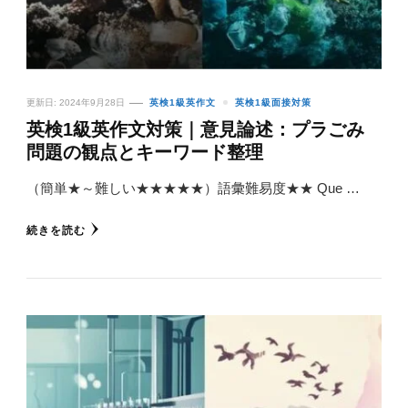
更新日:
2024年9月28日
英検1級英作文
英検1級面接対策
英検1級英作文対策｜意見論述：プラごみ
問題の観点とキーワード整理
（簡単★～難しい★★★★★）語彙難易度★★ Que …
続きを読む