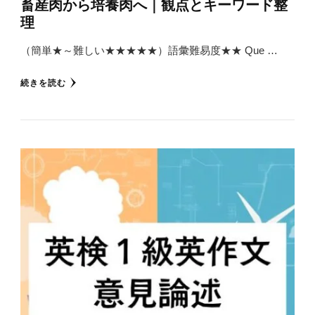
畜産肉から培養肉へ｜観点とキーワード整
理
（簡単★～難しい★★★★★）語彙難易度★★ Que …
続きを読む