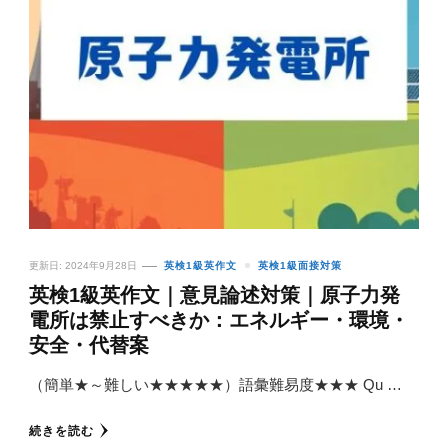
更新日:
2024年9月28日
英検1級英作文
英検1級面接対策
英検1級英作文｜意見論述対策｜原子力発
電所は禁止すべきか：エネルギー・環境・
安全・代替案
（簡単★～難しい★★★★★）語彙難易度★★★ Qu …
続きを読む