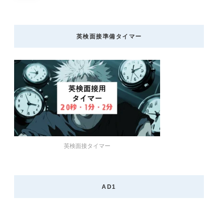
の
定
定
定
ペ
ペ
ペ
ペ
ー
英検面接準備タイマー
ジ
ー
ー
ー
送
り
ジ
ジ
ジ
英検面接タイマー
AD1