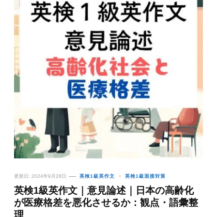
更新日:
2024年9月28日
英検1級英作文
英検1級面接対策
英検1級英作文｜意見論述｜日本の高齢化
が医療格差を悪化させるか：観点・語彙整
理