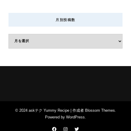
月別投稿数
月
別
投
稿
数
© 2024 askテク
Yummy Recipe | 作成者
Blossom Themes
.
Powered by
WordPress
.