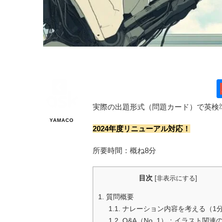
実際の出題形式（問題カード）で英検
YAMACO
2024年度リニューアル対応！
所要時間：概ね8分
目次
[
非表示にする
]
1.
質問概要
1.1.
ナレーション内容を考える（1
1.2.
Q&A（No. 1）：イラスト関連