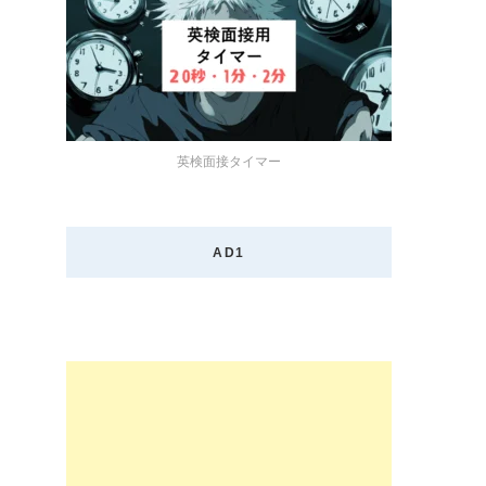
英検面接タイマー
AD1