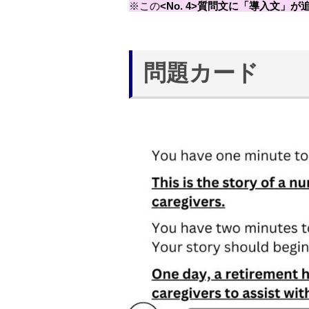
※この
<No. 4>質問文に「導入文」が
問題カード