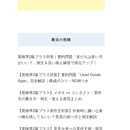
最近の投稿
英検準2級プラス対策｜要約問題「友だちは多い方
がいい？」例文＆言い換え練習で得点アップ！
【英検準2級プラス対策】要約問題「Used Goods
Apps」完全解説｜構成のコツ・NG例つき
【英検準2級プラス】メガネ vs コンタクト：英作
文の書き方・例文・使える表現まとめ
【英検準2級プラス英作文対策】外食時に嫌いな食
べ物を残してもいい？意見の述べ方と例文解説
【英検準2級プラス】意見を述べる英作文例：留学