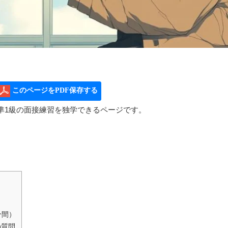
このページをPDF保存する
準1級の面接練習を独学できるページです。
分間）
の質問