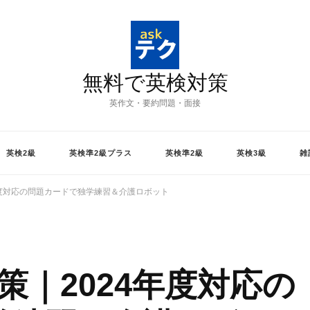
無料で英検対策
英作文・要約問題・面接
英検2級
英検準2級プラス
英検準2級
英検3級
雑
年度対応の問題カードで独学練習＆介護ロボット
策｜2024年度対応の