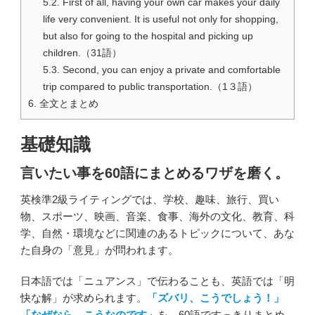
5.2.
First of all, having your own car makes your daily
life very convenient. It is useful not only for shopping,
but also for going to the hospital and picking up
children.（31語）
5.3.
Second, you can enjoy a private and comfortable
trip compared to public transportation.（1３語）
6.
全文とまとめ
基礎知識
言いたい事を60語にまとめるワザを磨く。
英検準2級ライティングでは、学校、趣味、旅行、買い
物、スポーツ、映画、音楽、食事、海外の文化、教育、科
学、自然・環境などに関連のあるトピックについて、あな
た自身の「意見」が問われます。
日本語では「ニュアンス」で伝わることも、英語では「明
快な解」が求められます。
「ズバリ、こうでしょう！」
「なぜなら、こうなのです」
を、60語ですっきりまとめ