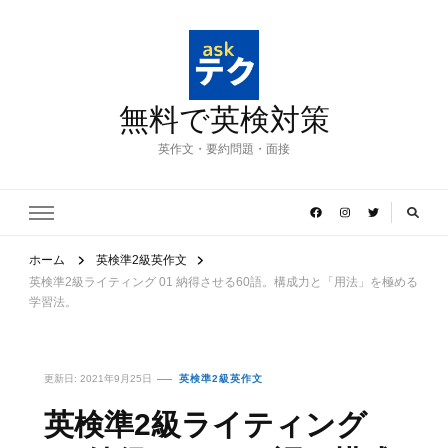
無料で英検対策
英作文・要約問題・面接
ホーム
英検準2級英作文
英検準2級ライティング 01 納得させる60語。構成力と「用法」を極める
学習法。
更新日:
2021年9月25日
英検準2級英作文
英検準2級ライティング