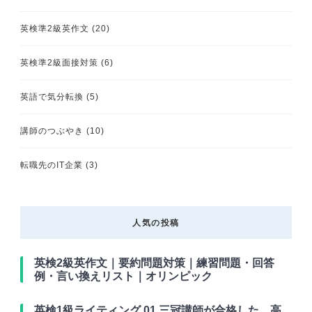
英検準2級英作文
(20)
英検準2級面接対策
(6)
英語で気分転換
(5)
講師のつぶやき
(10)
転職先のIT企業
(3)
人気の投稿
英検2級英作文｜要約問題対策｜練習問題・回答
例・言い換えリスト｜オリンピック
英検1級ライティング 01 三冠講師が合格した、高