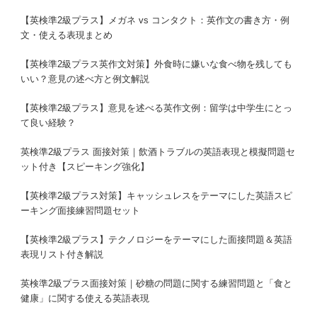
【英検準2級プラス】メガネ vs コンタクト：英作文の書き方・例
文・使える表現まとめ
【英検準2級プラス英作文対策】外食時に嫌いな食べ物を残しても
いい？意見の述べ方と例文解説
【英検準2級プラス】意見を述べる英作文例：留学は中学生にとっ
て良い経験？
英検準2級プラス 面接対策｜飲酒トラブルの英語表現と模擬問題セ
ット付き【スピーキング強化】
【英検準2級プラス対策】キャッシュレスをテーマにした英語スピ
ーキング面接練習問題セット
【英検準2級プラス】テクノロジーをテーマにした面接問題＆英語
表現リスト付き解説
英検準2級プラス面接対策｜砂糖の問題に関する練習問題と「食と
健康」に関する使える英語表現