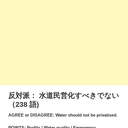
反対派： 水道民営化すべきでない
（238 語)
AGREE or DISAGREE; Water should not be privatised.
POINTS: Profits / Water quality / Emergency