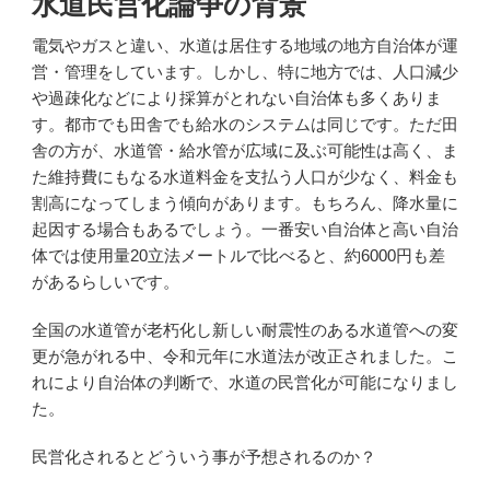
水道民営化論争の背景
電気やガスと違い、水道は居住する地域の地方自治体が運
営・管理をしています。しかし、特に地方では、人口減少
や過疎化などにより採算がとれない自治体も多くありま
す。都市でも田舎でも給水のシステムは同じです。ただ田
舎の方が、水道管・給水管が広域に及ぶ可能性は高く、ま
た維持費にもなる水道料金を支払う人口が少なく、料金も
割高になってしまう傾向があります。もちろん、降水量に
起因する場合もあるでしょう。一番安い自治体と高い自治
体では使用量20立法メートルで比べると、約6000円も差
があるらしいです。
全国の水道管が老朽化し新しい耐震性のある水道管への変
更が急がれる中、令和元年に水道法が改正されました。こ
れにより自治体の判断で、水道の民営化が可能になりまし
た。
民営化されるとどういう事が予想されるのか？