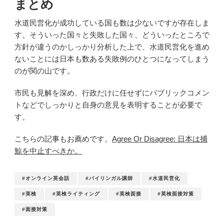
まとめ
水道民営化が成功している国も数は少ないですが存在しま
す。そういった国々と失敗した国々、どういったところで
方針が違うのかしっかり分析した上で、水道民営化を進め
ないことには日本も数ある失敗例のひとつになってしまう
のが関の山です。
市民も見解を深め、行政だけに任せずにパブリックコメン
トなどでしっかりと自身の意見を表明することが必要で
す。
こちらの記事もお薦めです。
Agree Or Disagree: 日本は捕
鯨を中止すべきか。
#オンライン英会話
#バイリンガル講師
#水道民営化
#英検
#英検ライティング
#英検面接
#英検面接対策
#面接対策