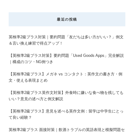
最近の投稿
英検準2級プラス対策｜要約問題「友だちは多い方がいい？」例文
＆言い換え練習で得点アップ！
【英検準2級プラス対策】要約問題「Used Goods Apps」完全解説
｜構成のコツ・NG例つき
【英検準2級プラス】メガネ vs コンタクト：英作文の書き方・例
文・使える表現まとめ
【英検準2級プラス英作文対策】外食時に嫌いな食べ物を残しても
いい？意見の述べ方と例文解説
【英検準2級プラス】意見を述べる英作文例：留学は中学生にとっ
て良い経験？
英検準2級プラス 面接対策｜飲酒トラブルの英語表現と模擬問題セ