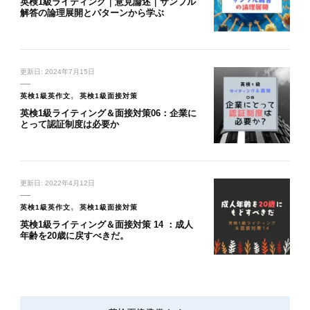
英検1級ライティング｜意見論述｜サンプル
解答の論理展開とパターンから学ぶ
更新日:
2024年7月15日
英検1級英作文
英検1級面接対策
英検1級ライティング＆面接対策06：企業に
とって認証制度は必要か
更新日:
2022年4月12日
英検1級英作文
英検1級面接対策
英検1級ライティング＆面接対策 14 ：成人
年齢を20歳に戻すべきだ。