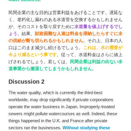
民間企業の主な目的は営業利益をあげることです。遅延な
く、老朽化し漏れのある水道管を交換するかもしれません
が、そのコストを取り戻すために
水道量を値上げするでし
ょう
。結果、
財政困難な人達は料金を滞納したらすぐに水
の供給が断ち切られるかもしれません
。その上、日本の人
口はこのまま減少し続けるでしょう。
これは、水の需要が
今より減るという事です
。従って、水道料金はさらに値上
げされるでしょう。若しくは、
民間企業は利益の出ない水
道事業から撤退してしまうかもしれません
。
Discussion 2
The water quality, which is currently the third-best
worldwide, may drop significantly if private corporations
operate the water business in Japan. Improperly-treated
sewers might pollute watercourses as well. Indeed, these
things happened in the U.K. and France after private
sectors ran the businesses.
Without studying these