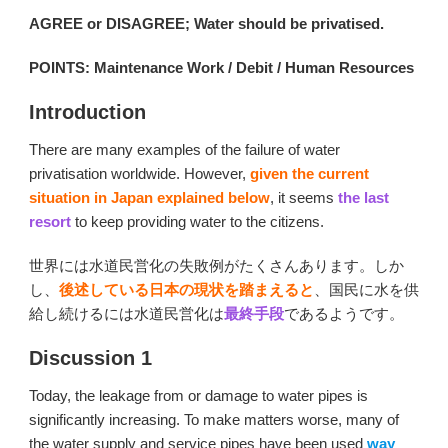
AGREE or DISAGREE; Water should be privatised.
POINTS: Maintenance Work / Debit / Human Resources
Introduction
There are many examples of the failure of water
privatisation worldwide. However,
given the current
situation in Japan explained below
, it seems
the last
resort
to keep providing water to the citizens.
世界には水道民営化の失敗例がたくさんあります。しか
し、
後述している日本の現状を踏まえると
、国民に水を供
給し続けるには水道民営化は
最終手段
であるようです。
Discussion 1
Today, the leakage from or damage to water pipes is
significantly increasing. To make matters worse, many of
the water supply and service pipes have been used
way