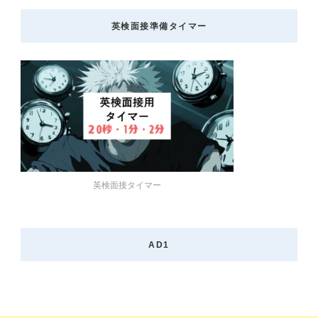
ペ
ペ
ペ
ペ
ー
英検面接準備タイマー
ジ
ー
ー
ー
送
り
ジ
ジ
ジ
英検面接タイマー
AD1