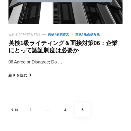
更新日:
2024年7月15日
英検1級英作文
英検1級面接対策
英検1級ライティング＆面接対策06：企業
にとって認証制度は必要か
06 Agree or Disagree; Do …
続きを読む
投
固
固
固
1
…
4
5
前
稿
の
定
定
定