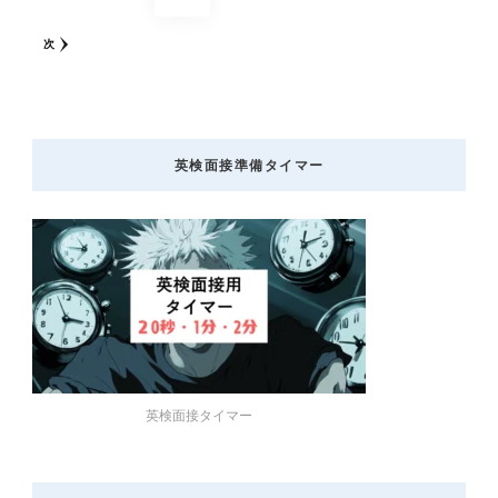
稿
の
定
定
定
定
次
ペ
ペ
ペ
ペ
ペ
ー
ジ
ー
ー
ー
ー
英検面接準備タイマー
送
り
ジ
ジ
ジ
ジ
英検面接タイマー