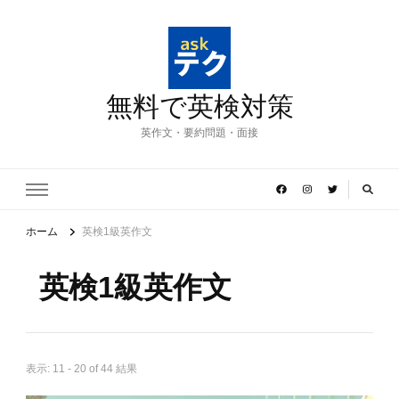
無料で英検対策
英作文・要約問題・面接
ホーム
英検1級英作文
英検1級英作文
表示: 11 - 20 of 44 結果