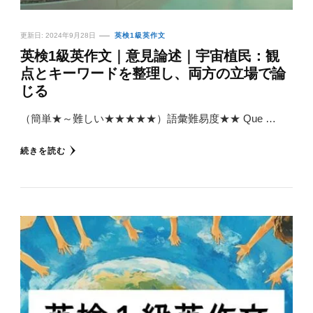
更新日:
2024年9月28日
英検1級英作文
英検1級英作文｜意見論述｜宇宙植民：観
点とキーワードを整理し、両方の立場で論
じる
（簡単★～難しい★★★★★）語彙難易度★★ Que …
続きを読む