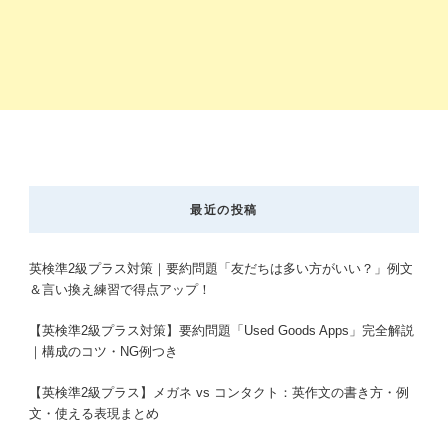
最近の投稿
英検準2級プラス対策｜要約問題「友だちは多い方がいい？」例文
＆言い換え練習で得点アップ！
【英検準2級プラス対策】要約問題「Used Goods Apps」完全解説
｜構成のコツ・NG例つき
【英検準2級プラス】メガネ vs コンタクト：英作文の書き方・例
文・使える表現まとめ