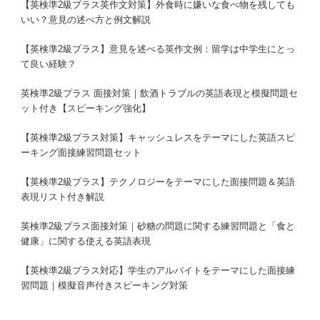
【英検準2級プラス英作文対策】外食時に嫌いな食べ物を残しても
いい？意見の述べ方と例文解説
【英検準2級プラス】意見を述べる英作文例：留学は中学生にとっ
て良い経験？
英検準2級プラス 面接対策｜飲酒トラブルの英語表現と模擬問題セ
ット付き【スピーキング強化】
【英検準2級プラス対策】キャッシュレスをテーマにした英語スピ
ーキング面接練習問題セット
【英検準2級プラス】テクノロジーをテーマにした面接問題＆英語
表現リスト付き解説
英検準2級プラス面接対策｜砂糖の問題に関する練習問題と「食と
健康」に関する使える英語表現
【英検準2級プラス対応】学生のアルバイトをテーマにした面接練
習問題｜模擬音声付きスピーキング対策