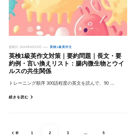
更新日:
2024年9月23日
英検1級英作文
英検1級英作文対策｜要約問題｜長文・要
約例・言い換えリスト：腸内微生物とウイ
ルスの共生関係
トレーニング順序 300語程度の英文を読んで、90 …
続きを読む
投
固
固
固
固
1
2
3
…
5
前