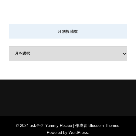
月別投稿数
月
別
投
稿
数
© 2024 askテク
Yummy Recipe | 作成者
Blossom Themes
.
Powered by
WordPress
.