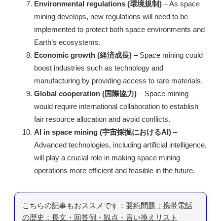
Environmental regulations (環境規制)
– As space
mining develops, new regulations will need to be
implemented to protect both space environments and
Earth’s ecosystems.
Economic growth (経済成長)
– Space mining could
boost industries such as technology and
manufacturing by providing access to rare materials.
Global cooperation (国際協力)
– Space mining
would require international collaboration to establish
fair resource allocation and avoid conflicts.
AI in space mining (宇宙採掘におけるAI)
–
Advanced technologies, including artificial intelligence,
will play a crucial role in making space mining
operations more efficient and feasible in the future.
こちらの記事もおススメです：
要約問題｜携帯電話
の歴史：長文・回答例・観点・言い換えリスト