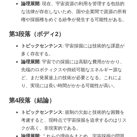
論理展開
: 現在、宇宙資源の利用を管理する包括的
な法律が存在しないため、国や企業間で資源の所有
権や採掘権をめぐる紛争が発生する可能性がある。
第3段落（ボディ2）
トピックセンテンス
: 宇宙採掘には技術的な課題が
多く存在する。
論理展開
: 宇宙での採掘には高額な費用がかかり、
先端のロボティクスや持続可能なエネルギー源な
ど、まだ発展途上の技術が必要となる。これによ
り、実現には長い時間がかかる可能性が高い。
第4段落（結論）
トピックセンテンス
: 規制の欠如と技術的な困難を
考慮すると、現時点で宇宙採掘を追求するのはリス
クが高く、非現実的である。
論理展開
: これらの理由をまとめ、宇宙採掘の問題