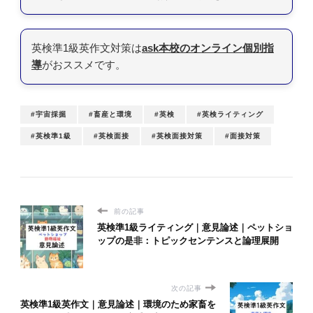
英検準1級英作文対策は
ask本校のオンライン個別指
導
がおススメです。
#宇宙採掘
#畜産と環境
#英検
#英検ライティング
#英検準1級
#英検面接
#英検面接対策
#面接対策
前の記事
英検準1級ライティング｜意見論述｜ペットショ
ップの是非：トピックセンテンスと論理展開
次の記事
英検準1級英作文｜意見論述｜環境のため家畜を