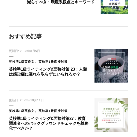
減らすべき：環境系観点とキーワード
おすすめ記事
更新日:
2023年8月5日
英検準1級英作文
英検準1級面接対策
英検準1級ライティング&面接対策 23：人類
は感染症に遅れを取らずにいられるか？
更新日:
2023年10月11日
英検準1級英作文
英検準1級面接対策
英検準1級ライティング&面接対策27：教育
関連者へのバックグラウンドチェックを義務
化すべきか？