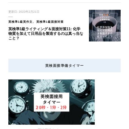
更新日:
2023年2月21日
英検準1級英作文
英検準1級面接対策
英検準1級ライティング＆面接対策11: 化学
物質を加えて日用品を製造するのは真っ当な
こと？
英検面接準備タイマー