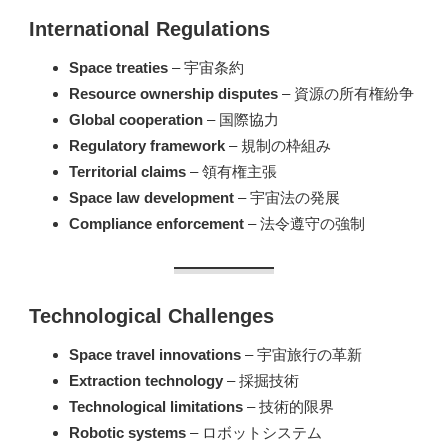
International Regulations
Space treaties
– 宇宙条約
Resource ownership disputes
– 資源の所有権紛争
Global cooperation
– 国際協力
Regulatory framework
– 規制の枠組み
Territorial claims
– 領有権主張
Space law development
– 宇宙法の発展
Compliance enforcement
– 法令遵守の強制
Technological Challenges
Space travel innovations
– 宇宙旅行の革新
Extraction technology
– 採掘技術
Technological limitations
– 技術的限界
Robotic systems
– ロボットシステム