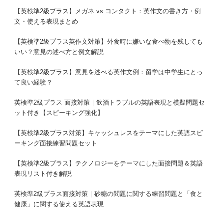
【英検準2級プラス】メガネ vs コンタクト：英作文の書き方・例
文・使える表現まとめ
【英検準2級プラス英作文対策】外食時に嫌いな食べ物を残しても
いい？意見の述べ方と例文解説
【英検準2級プラス】意見を述べる英作文例：留学は中学生にとっ
て良い経験？
英検準2級プラス 面接対策｜飲酒トラブルの英語表現と模擬問題セ
ット付き【スピーキング強化】
【英検準2級プラス対策】キャッシュレスをテーマにした英語スピ
ーキング面接練習問題セット
【英検準2級プラス】テクノロジーをテーマにした面接問題＆英語
表現リスト付き解説
英検準2級プラス面接対策｜砂糖の問題に関する練習問題と「食と
健康」に関する使える英語表現