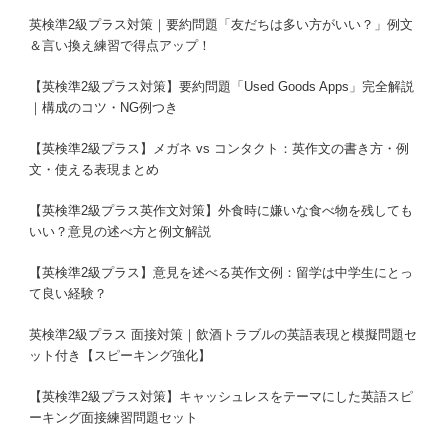
英検準2級プラス対策｜要約問題「友だちは多い方がいい？」例文
＆言い換え練習で得点アップ！
【英検準2級プラス対策】要約問題「Used Goods Apps」完全解説
｜構成のコツ・NG例つき
【英検準2級プラス】メガネ vs コンタクト：英作文の書き方・例
文・使える表現まとめ
【英検準2級プラス英作文対策】外食時に嫌いな食べ物を残しても
いい？意見の述べ方と例文解説
【英検準2級プラス】意見を述べる英作文例：留学は中学生にとっ
て良い経験？
英検準2級プラス 面接対策｜飲酒トラブルの英語表現と模擬問題セ
ット付き【スピーキング強化】
【英検準2級プラス対策】キャッシュレスをテーマにした英語スピ
ーキング面接練習問題セット