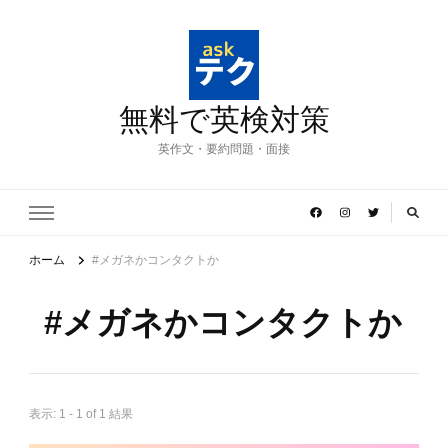
無料で英検対策
英作文・要約問題・面接
ホーム
#メガネかコンタクトか
#メガネかコンタクトか
表示: 1 - 1 of 1 結果