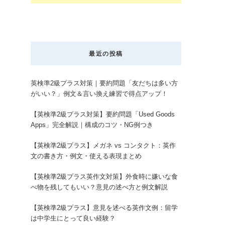
最近の投稿
英検準2級プラス対策｜要約問題「友だちは多い方
がいい？」例文＆言い換え練習で得点アップ！
【英検準2級プラス対策】要約問題「Used Goods
Apps」完全解説｜構成のコツ・NG例つき
【英検準2級プラス】メガネ vs コンタクト：英作
文の書き方・例文・使える表現まとめ
【英検準2級プラス英作文対策】外食時に嫌いな食
べ物を残してもいい？意見の述べ方と例文解説
【英検準2級プラス】意見を述べる英作文例：留学
は中学生にとって良い経験？