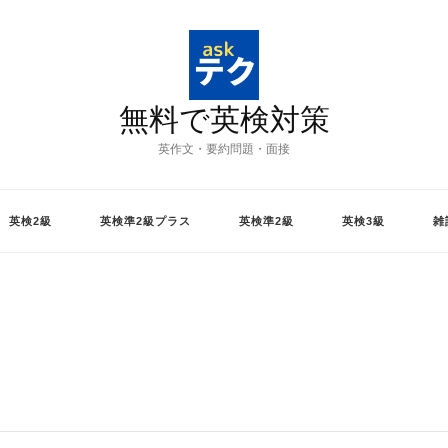
無料で英検対策
英作文・要約問題・面接
英検2級
英検準2級プラス
英検準2級
英検3級
雑