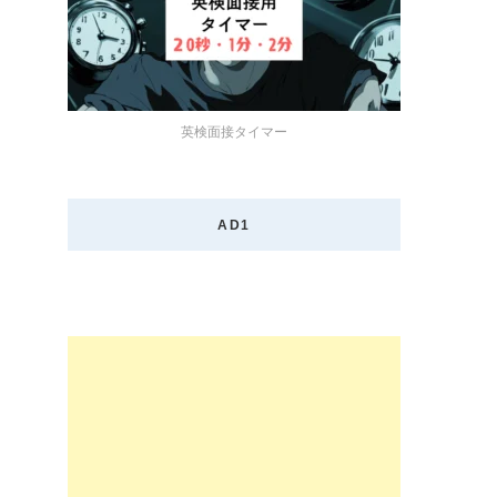
英検面接タイマー
AD1