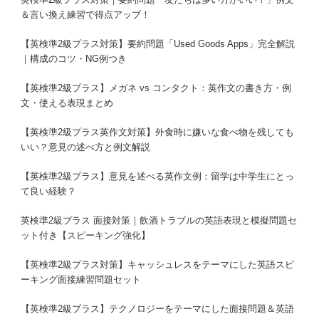
＆言い換え練習で得点アップ！
【英検準2級プラス対策】要約問題「Used Goods Apps」完全解説
｜構成のコツ・NG例つき
【英検準2級プラス】メガネ vs コンタクト：英作文の書き方・例
文・使える表現まとめ
【英検準2級プラス英作文対策】外食時に嫌いな食べ物を残しても
いい？意見の述べ方と例文解説
【英検準2級プラス】意見を述べる英作文例：留学は中学生にとっ
て良い経験？
英検準2級プラス 面接対策｜飲酒トラブルの英語表現と模擬問題セ
ット付き【スピーキング強化】
【英検準2級プラス対策】キャッシュレスをテーマにした英語スピ
ーキング面接練習問題セット
【英検準2級プラス】テクノロジーをテーマにした面接問題＆英語