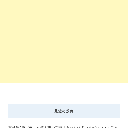
最近の投稿
英検準2級プラス対策｜要約問題「友だちは多い方がいい？」例文