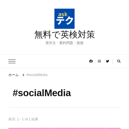
無料で英検対策
英作文・要約問題・面接
ホーム
#socialMedia
#socialMedia
表示: 1 - 1 of 1 結果