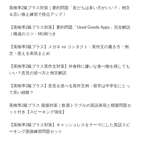
英検準2級プラス対策｜要約問題「友だちは多い方がいい？」例文
＆言い換え練習で得点アップ！
【英検準2級プラス対策】要約問題「Used Goods Apps」完全解説
｜構成のコツ・NG例つき
【英検準2級プラス】メガネ vs コンタクト：英作文の書き方・例
文・使える表現まとめ
【英検準2級プラス英作文対策】外食時に嫌いな食べ物を残しても
いい？意見の述べ方と例文解説
【英検準2級プラス】意見を述べる英作文例：留学は中学生にとっ
て良い経験？
英検準2級プラス 面接対策｜飲酒トラブルの英語表現と模擬問題セ
ット付き【スピーキング強化】
【英検準2級プラス対策】キャッシュレスをテーマにした英語スピ
ーキング面接練習問題セット