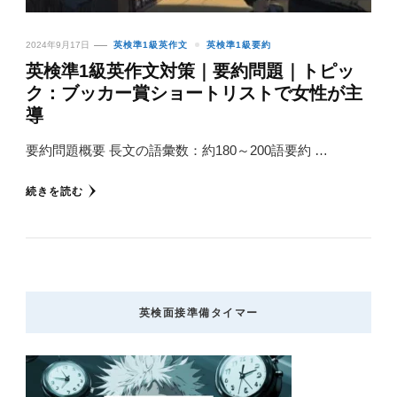
2024年9月17日
英検準1級英作文
英検準1級要約
英検準1級英作文対策｜要約問題｜トピッ
ク：ブッカー賞ショートリストで女性が主
導
要約問題概要 長文の語彙数：約180～200語要約 …
続きを読む
英検面接準備タイマー