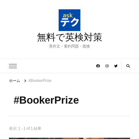
無料で英検対策
英作文・要約問題・面接
ホーム
#BookerPrize
#BookerPrize
表示: 1 - 1 of 1 結果