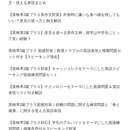
文・使える表現まとめ
【英検準2級プラス英作文対策】外食時に嫌いな食べ物を残しても
いい？意見の述べ方と例文解説
【英検準2級プラス】意見を述べる英作文例：留学は中学生にとっ
て良い経験？
英検準2級プラス 面接対策｜飲酒トラブルの英語表現と模擬問題セ
ット付き【スピーキング強化】
【英検準2級プラス対策】キャッシュレスをテーマにした英語スピ
ーキング面接練習問題セット
【英検準2級プラス】テクノロジーをテーマにした面接問題＆英語
表現リスト付き解説
英検準2級プラス面接対策｜砂糖の問題に関する練習問題と「食と
健康」に関する使える英語表現
【英検準2級プラス対応】学生のアルバイトをテーマにした面接練
習問題｜模擬音声付きスピーキング対策