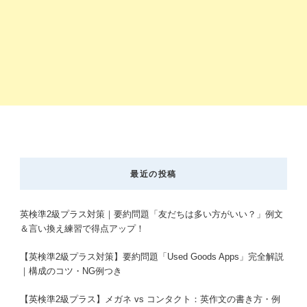
最近の投稿
英検準2級プラス対策｜要約問題「友だちは多い方がいい？」例文
＆言い換え練習で得点アップ！
【英検準2級プラス対策】要約問題「Used Goods Apps」完全解説
｜構成のコツ・NG例つき
【英検準2級プラス】メガネ vs コンタクト：英作文の書き方・例