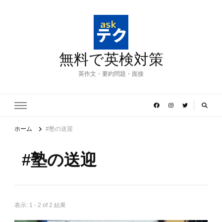
無料で英検対策
英作文・要約問題・面接
ホーム
#塾の送迎
#塾の送迎
表示: 1 - 2 of 2 結果