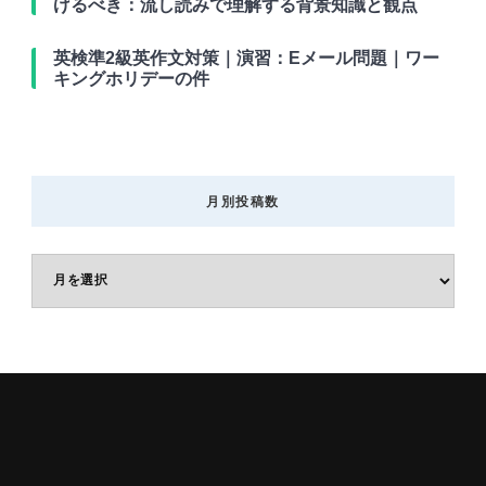
げるべき：流し読みで理解する背景知識と観点
英検準2級英作文対策｜演習：Eメール問題｜ワー
キングホリデーの件
月別投稿数
月
別
投
稿
数