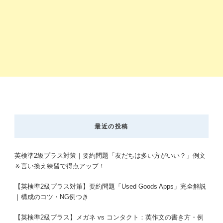
最近の投稿
英検準2級プラス対策｜要約問題「友だちは多い方がいい？」例文
＆言い換え練習で得点アップ！
【英検準2級プラス対策】要約問題「Used Goods Apps」完全解説
｜構成のコツ・NG例つき
【英検準2級プラス】メガネ vs コンタクト：英作文の書き方・例