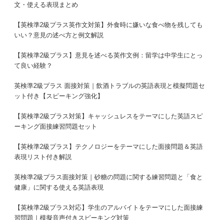
文・使える表現まとめ
【英検準2級プラス英作文対策】外食時に嫌いな食べ物を残しても
いい？意見の述べ方と例文解説
【英検準2級プラス】意見を述べる英作文例：留学は中学生にとっ
て良い経験？
英検準2級プラス 面接対策｜飲酒トラブルの英語表現と模擬問題セ
ット付き【スピーキング強化】
【英検準2級プラス対策】キャッシュレスをテーマにした英語スピ
ーキング面接練習問題セット
【英検準2級プラス】テクノロジーをテーマにした面接問題＆英語
表現リスト付き解説
英検準2級プラス面接対策｜砂糖の問題に関する練習問題と「食と
健康」に関する使える英語表現
【英検準2級プラス対応】学生のアルバイトをテーマにした面接練
習問題｜模擬音声付きスピーキング対策