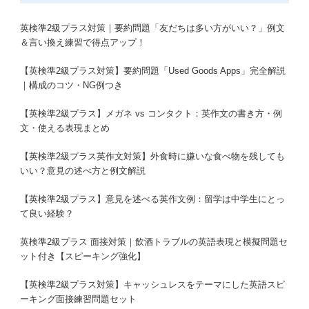
英検準2級プラス対策｜要約問題「友だちは多い方がいい？」例文
＆言い換え練習で得点アップ！
【英検準2級プラス対策】要約問題「Used Goods Apps」完全解説
｜構成のコツ・NG例つき
【英検準2級プラス】メガネ vs コンタクト：英作文の書き方・例
文・使える表現まとめ
【英検準2級プラス英作文対策】外食時に嫌いな食べ物を残しても
いい？意見の述べ方と例文解説
【英検準2級プラス】意見を述べる英作文例：留学は中学生にとっ
て良い経験？
英検準2級プラス 面接対策｜飲酒トラブルの英語表現と模擬問題セ
ット付き【スピーキング強化】
【英検準2級プラス対策】キャッシュレスをテーマにした英語スピ
ーキング面接練習問題セット