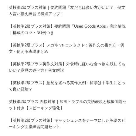
英検準2級プラス対策｜要約問題「友だちは多い方がいい？」例文
＆言い換え練習で得点アップ！
【英検準2級プラス対策】要約問題「Used Goods Apps」完全解説
｜構成のコツ・NG例つき
【英検準2級プラス】メガネ vs コンタクト：英作文の書き方・例
文・使える表現まとめ
【英検準2級プラス英作文対策】外食時に嫌いな食べ物を残しても
いい？意見の述べ方と例文解説
【英検準2級プラス】意見を述べる英作文例：留学は中学生にとっ
て良い経験？
英検準2級プラス 面接対策｜飲酒トラブルの英語表現と模擬問題セ
ット付き【スピーキング強化】
【英検準2級プラス対策】キャッシュレスをテーマにした英語スピ
ーキング面接練習問題セット