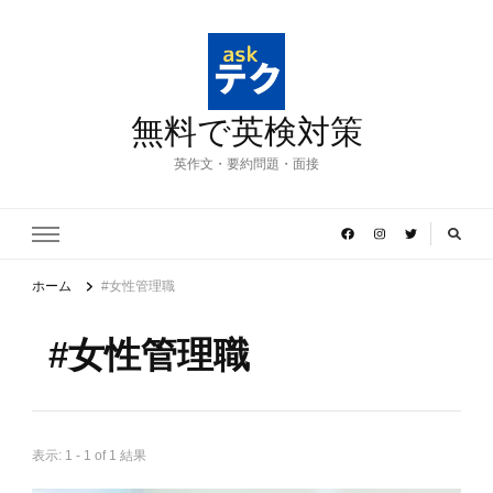
無料で英検対策
英作文・要約問題・面接
ホーム
#女性管理職
#女性管理職
表示: 1 - 1 of 1 結果