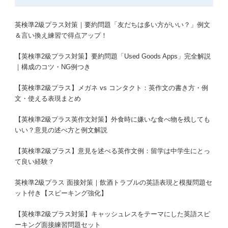
英検準2級プラス対策｜要約問題「友だちは多い方がいい？」例文
＆言い換え練習で得点アップ！
【英検準2級プラス対策】要約問題「Used Goods Apps」完全解説
｜構成のコツ・NG例つき
【英検準2級プラス】メガネ vs コンタクト：英作文の書き方・例
文・使える表現まとめ
【英検準2級プラス英作文対策】外食時に嫌いな食べ物を残しても
いい？意見の述べ方と例文解説
【英検準2級プラス】意見を述べる英作文例：留学は中学生にとっ
て良い経験？
英検準2級プラス 面接対策｜飲酒トラブルの英語表現と模擬問題セ
ット付き【スピーキング強化】
【英検準2級プラス対策】キャッシュレスをテーマにした英語スピ
ーキング面接練習問題セット