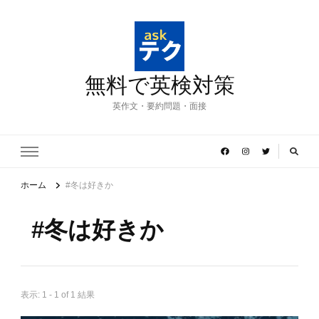
無料で英検対策
英作文・要約問題・面接
ホーム
#冬は好きか
#冬は好きか
表示: 1 - 1 of 1 結果