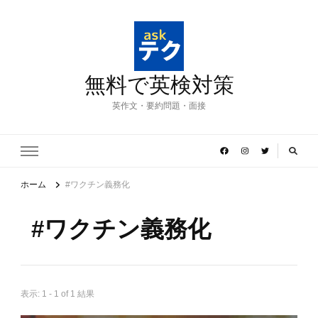
無料で英検対策
英作文・要約問題・面接
ホーム
#ワクチン義務化
#ワクチン義務化
表示: 1 - 1 of 1 結果