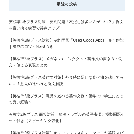
最近の投稿
英検準2級プラス対策｜要約問題「友だちは多い方がいい？」例文
＆言い換え練習で得点アップ！
【英検準2級プラス対策】要約問題「Used Goods Apps」完全解説
｜構成のコツ・NG例つき
【英検準2級プラス】メガネ vs コンタクト：英作文の書き方・例
文・使える表現まとめ
【英検準2級プラス英作文対策】外食時に嫌いな食べ物を残しても
いい？意見の述べ方と例文解説
【英検準2級プラス】意見を述べる英作文例：留学は中学生にとっ
て良い経験？
英検準2級プラス 面接対策｜飲酒トラブルの英語表現と模擬問題セ
ット付き【スピーキング強化】
【英検準2級プラス対策】キャッシュレスをテーマにした英語スピ