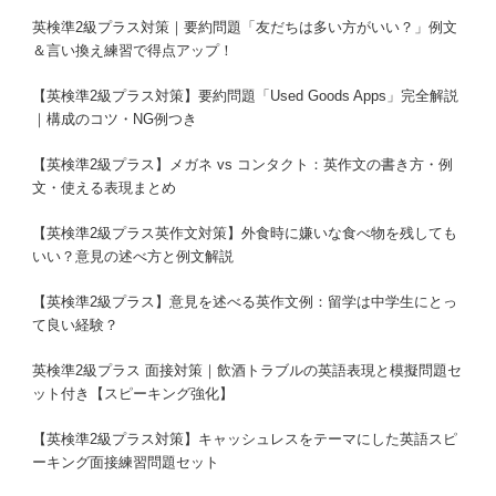
英検準2級プラス対策｜要約問題「友だちは多い方がいい？」例文
＆言い換え練習で得点アップ！
【英検準2級プラス対策】要約問題「Used Goods Apps」完全解説
｜構成のコツ・NG例つき
【英検準2級プラス】メガネ vs コンタクト：英作文の書き方・例
文・使える表現まとめ
【英検準2級プラス英作文対策】外食時に嫌いな食べ物を残しても
いい？意見の述べ方と例文解説
【英検準2級プラス】意見を述べる英作文例：留学は中学生にとっ
て良い経験？
英検準2級プラス 面接対策｜飲酒トラブルの英語表現と模擬問題セ
ット付き【スピーキング強化】
【英検準2級プラス対策】キャッシュレスをテーマにした英語スピ
ーキング面接練習問題セット