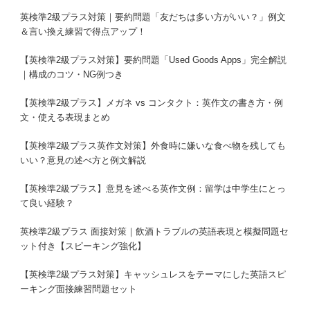
英検準2級プラス対策｜要約問題「友だちは多い方がいい？」例文
＆言い換え練習で得点アップ！
【英検準2級プラス対策】要約問題「Used Goods Apps」完全解説
｜構成のコツ・NG例つき
【英検準2級プラス】メガネ vs コンタクト：英作文の書き方・例
文・使える表現まとめ
【英検準2級プラス英作文対策】外食時に嫌いな食べ物を残しても
いい？意見の述べ方と例文解説
【英検準2級プラス】意見を述べる英作文例：留学は中学生にとっ
て良い経験？
英検準2級プラス 面接対策｜飲酒トラブルの英語表現と模擬問題セ
ット付き【スピーキング強化】
【英検準2級プラス対策】キャッシュレスをテーマにした英語スピ
ーキング面接練習問題セット