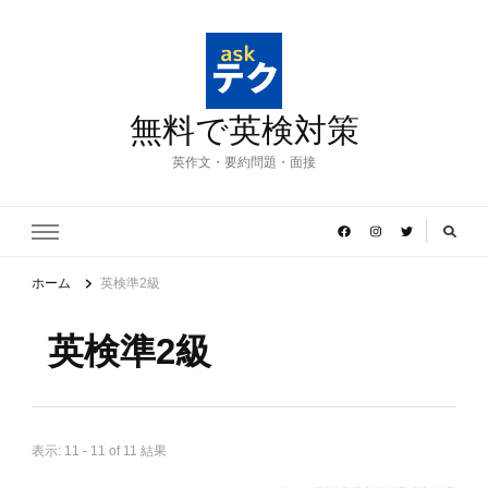
無料で英検対策
英作文・要約問題・面接
ホーム
英検準2級
英検準2級
表示: 11 - 11 of 11 結果