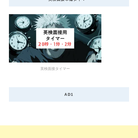
ー
ジ
ー
ー
送
り
ジ
ジ
英検面接タイマー
AD1