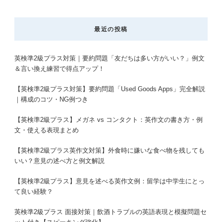
最近の投稿
英検準2級プラス対策｜要約問題「友だちは多い方がいい？」例文
＆言い換え練習で得点アップ！
【英検準2級プラス対策】要約問題「Used Goods Apps」完全解説
｜構成のコツ・NG例つき
【英検準2級プラス】メガネ vs コンタクト：英作文の書き方・例
文・使える表現まとめ
【英検準2級プラス英作文対策】外食時に嫌いな食べ物を残しても
いい？意見の述べ方と例文解説
【英検準2級プラス】意見を述べる英作文例：留学は中学生にとっ
て良い経験？
英検準2級プラス 面接対策｜飲酒トラブルの英語表現と模擬問題セ