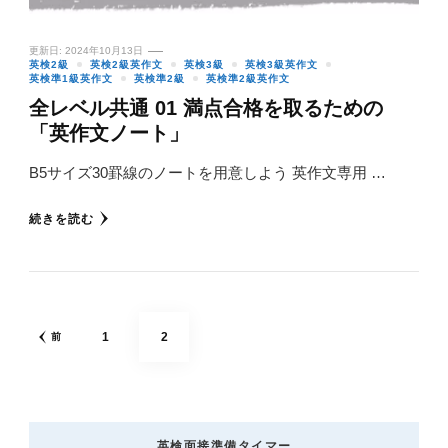
更新日:
2024年10月13日
英検2級
英検2級英作文
英検3級
英検3級英作文
英検準1級英作文
英検準2級
英検準2級英作文
全レベル共通 01 満点合格を取るための
「英作文ノート」
B5サイズ30罫線のノートを用意しよう 英作文専用 …
続きを読む
投
固
固
1
2
前
稿
の
定
定
ペ
ペ
ペ
英検面接準備タイマー