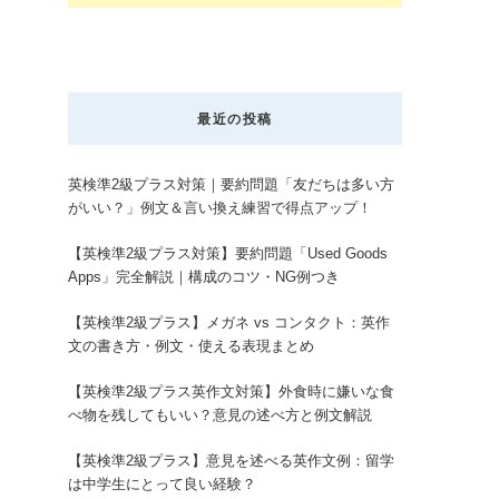
最近の投稿
英検準2級プラス対策｜要約問題「友だちは多い方
がいい？」例文＆言い換え練習で得点アップ！
【英検準2級プラス対策】要約問題「Used Goods
Apps」完全解説｜構成のコツ・NG例つき
【英検準2級プラス】メガネ vs コンタクト：英作
文の書き方・例文・使える表現まとめ
【英検準2級プラス英作文対策】外食時に嫌いな食
べ物を残してもいい？意見の述べ方と例文解説
【英検準2級プラス】意見を述べる英作文例：留学
は中学生にとって良い経験？