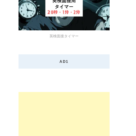
英検面接タイマー
AD1