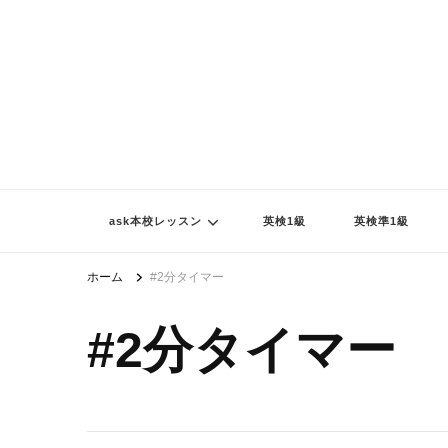
ask本校レッスン
英検1級
英検準1級
ホーム
#2分タイマー
#2分タイマー