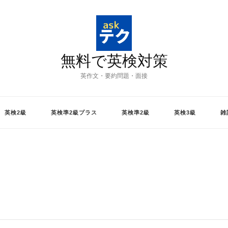
無料で英検対策
英作文・要約問題・面接
英検2級
英検準2級プラス
英検準2級
英検3級
雑