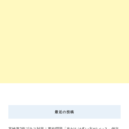
最近の投稿
英検準2級プラス対策｜要約問題「友だちは多い方がいい？」例文