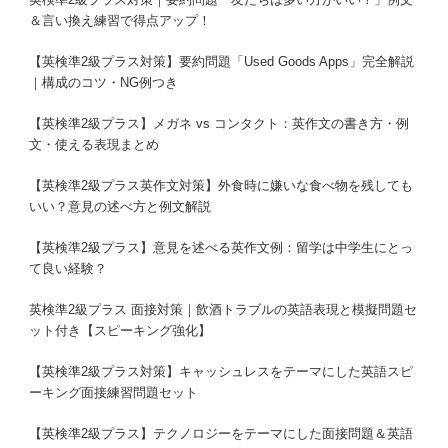
＆言い換え練習で得点アップ！
【英検準2級プラス対策】要約問題「Used Goods Apps」完全解説
｜構成のコツ・NG例つき
【英検準2級プラス】メガネ vs コンタクト：英作文の書き方・例
文・使える表現まとめ
【英検準2級プラス英作文対策】外食時に嫌いな食べ物を残しても
いい？意見の述べ方と例文解説
【英検準2級プラス】意見を述べる英作文例：留学は中学生にとっ
て良い経験？
英検準2級プラス 面接対策｜飲酒トラブルの英語表現と模擬問題セ
ット付き【スピーキング強化】
【英検準2級プラス対策】キャッシュレスをテーマにした英語スピ
ーキング面接練習問題セット
【英検準2級プラス】テクノロジーをテーマにした面接問題＆英語