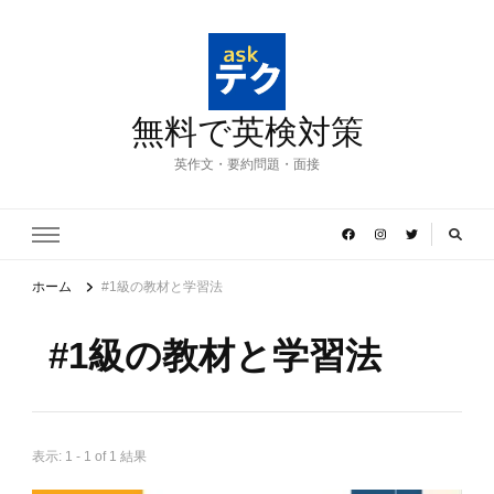
無料で英検対策
英作文・要約問題・面接
ホーム
#1級の教材と学習法
#1級の教材と学習法
表示: 1 - 1 of 1 結果