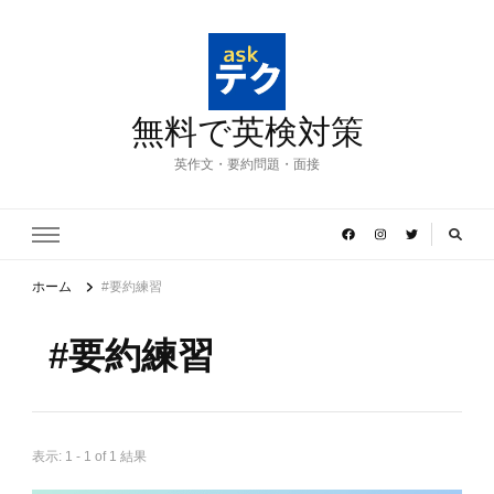
無料で英検対策
英作文・要約問題・面接
ホーム
#要約練習
#要約練習
表示: 1 - 1 of 1 結果