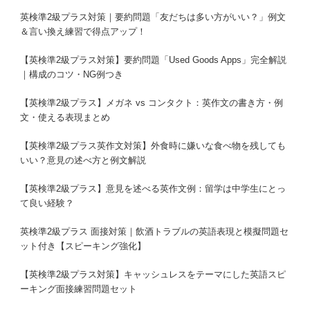
英検準2級プラス対策｜要約問題「友だちは多い方がいい？」例文
＆言い換え練習で得点アップ！
【英検準2級プラス対策】要約問題「Used Goods Apps」完全解説
｜構成のコツ・NG例つき
【英検準2級プラス】メガネ vs コンタクト：英作文の書き方・例
文・使える表現まとめ
【英検準2級プラス英作文対策】外食時に嫌いな食べ物を残しても
いい？意見の述べ方と例文解説
【英検準2級プラス】意見を述べる英作文例：留学は中学生にとっ
て良い経験？
英検準2級プラス 面接対策｜飲酒トラブルの英語表現と模擬問題セ
ット付き【スピーキング強化】
【英検準2級プラス対策】キャッシュレスをテーマにした英語スピ
ーキング面接練習問題セット