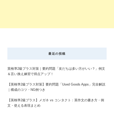
最近の投稿
英検準2級プラス対策｜要約問題「友だちは多い方がいい？」例文
＆言い換え練習で得点アップ！
【英検準2級プラス対策】要約問題「Used Goods Apps」完全解説
｜構成のコツ・NG例つき
【英検準2級プラス】メガネ vs コンタクト：英作文の書き方・例
文・使える表現まとめ