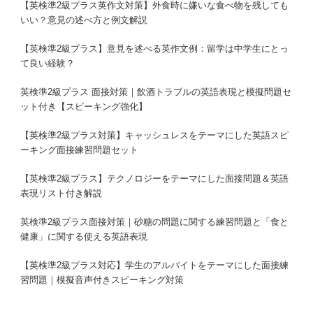
【英検準2級プラス英作文対策】外食時に嫌いな食べ物を残しても
いい？意見の述べ方と例文解説
【英検準2級プラス】意見を述べる英作文例：留学は中学生にとっ
て良い経験？
英検準2級プラス 面接対策｜飲酒トラブルの英語表現と模擬問題セ
ット付き【スピーキング強化】
【英検準2級プラス対策】キャッシュレスをテーマにした英語スピ
ーキング面接練習問題セット
【英検準2級プラス】テクノロジーをテーマにした面接問題＆英語
表現リスト付き解説
英検準2級プラス面接対策｜砂糖の問題に関する練習問題と「食と
健康」に関する使える英語表現
【英検準2級プラス対応】学生のアルバイトをテーマにした面接練
習問題｜模擬音声付きスピーキング対策