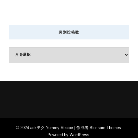
月別投稿数
月
別
投
稿
数
© 2024 askテク
Yummy Recipe | 作成者
Blossom Themes
.
Powered by
WordPress
.