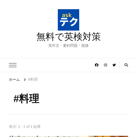
無料で英検対策
英作文・要約問題・面接
ホーム
#料理
#料理
表示: 1 - 1 of 1 結果