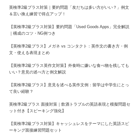
英検準2級プラス対策｜要約問題「友だちは多い方がいい？」例文
＆言い換え練習で得点アップ！
【英検準2級プラス対策】要約問題「Used Goods Apps」完全解説
｜構成のコツ・NG例つき
【英検準2級プラス】メガネ vs コンタクト：英作文の書き方・例
文・使える表現まとめ
【英検準2級プラス英作文対策】外食時に嫌いな食べ物を残しても
いい？意見の述べ方と例文解説
【英検準2級プラス】意見を述べる英作文例：留学は中学生にとっ
て良い経験？
英検準2級プラス 面接対策｜飲酒トラブルの英語表現と模擬問題セ
ット付き【スピーキング強化】
【英検準2級プラス対策】キャッシュレスをテーマにした英語スピ
ーキング面接練習問題セット