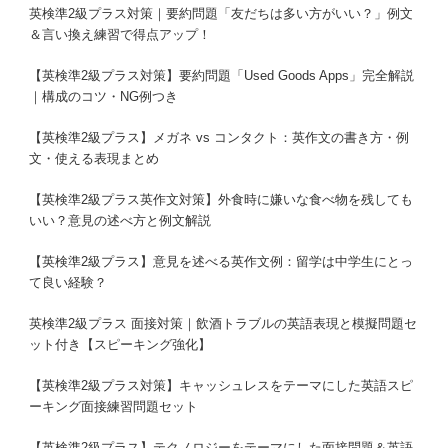
英検準2級プラス対策｜要約問題「友だちは多い方がいい？」例文
＆言い換え練習で得点アップ！
【英検準2級プラス対策】要約問題「Used Goods Apps」完全解説
｜構成のコツ・NG例つき
【英検準2級プラス】メガネ vs コンタクト：英作文の書き方・例
文・使える表現まとめ
【英検準2級プラス英作文対策】外食時に嫌いな食べ物を残しても
いい？意見の述べ方と例文解説
【英検準2級プラス】意見を述べる英作文例：留学は中学生にとっ
て良い経験？
英検準2級プラス 面接対策｜飲酒トラブルの英語表現と模擬問題セ
ット付き【スピーキング強化】
【英検準2級プラス対策】キャッシュレスをテーマにした英語スピ
ーキング面接練習問題セット
【英検準2級プラス】テクノロジーをテーマにした面接問題＆英語